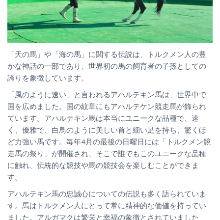
「天の馬」や「海の馬」に関する伝説は、トルクメン人の豊
かな神話の一部であり、世界初の馬の飼育者の子孫としての
誇りを象徴しています。
「風のように速い」と言われるアハルテキン馬は、世界中で
国を広めました。国の紋章にもアハルテケン競走馬が飾られ
ています。アハルテキン馬は本当にユニークな品種で、速
く、優雅で、白鳥のように美しい首と細い足を持ち、驚くほ
ど力強い馬です。毎年4月の最後の日曜日には「トルクメン競
走馬の祭り」が開催され、そこで誰でもこのユニークな品種
に触れ、伝統的な競技や馬の競技会を楽しむことができま
す。
アハルテキン馬の忠誠心についての伝説も多く語られていま
す。馬はトルクメン人にとって常に精神的な価値を持ってい
ました。アルガマクは繁栄と幸福の象徴とされていました