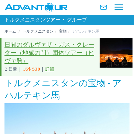
トルクメニスタンツアー
•
グループ
ホーム
トルクメニスタン
宝物
アハルテキン馬
日間のダルヴァザ・ガス・クレー
ター（地獄の門）団体ツアー（ヒ
ヴァ発）
2 日間 |
US$
530
|
詳細
トルクメニスタンの宝物 - ア
ハルテキン馬