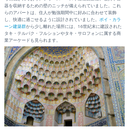
器を収納するための壁のニッチが備えられていました。これ
らのアパートは、住人が勉強期間中に好みに合わせて装飾
し、快適に過ごせるように設計されていました。
ポイ・カラ
ーン建築群
から少し離れた場所には、16世紀末に建設された
タキ・テルパク・フルションやタキ・サロフォンに属する商
業アーケードも見られます。