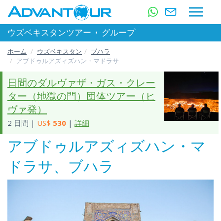
ウズベキスタンツアー
•
グループ
ホーム
ウズベキスタン
ブハラ
アブドゥルアズィズハン・マドラサ
日間のダルヴァザ・ガス・クレー
ター（地獄の門）団体ツアー（ヒ
ヴァ発）
2 日間 |
US$
530
|
詳細
アブドゥルアズィズハン・マ
ドラサ、ブハラ