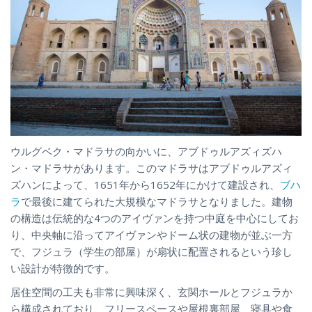
ウルグベク・マドラサの向かいに、アブドゥルアズィズハ
ン・マドラサがあります。このマドラサはアブドゥルアズィ
ズハンによって、1651年から1652年にかけて建設され、
ブハ
ラ
で最後に建てられた大規模なマドラサとなりました。建物
の構造は伝統的な4つのアイヴァンを持つ中庭を中心にしてお
り、中央軸に沿ってアイヴァンやドーム状の建物が並ぶ一方
で、フジュラ（学生の部屋）が扇状に配置されるという珍し
い設計が特徴的です。
居住空間の工夫も非常に興味深く、玄関ホールとフジュラか
ら構成されており、フリースペースや屋根裏部屋、寝具や食