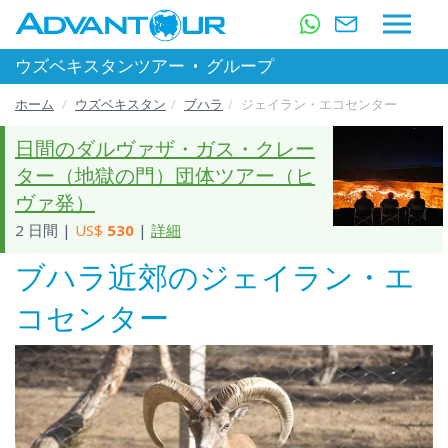
ウズベキスタンツアー
•
グループ
ホーム
ウズベキスタン
ブハラ
ジェイラン・エコセンター
日間のダルヴァザ・ガス・クレー
ター（地獄の門）団体ツアー（ヒ
ヴァ発）
2 日間 |
US$
530
|
詳細
ブハラ近郊のジェイラン・エ
コセンター