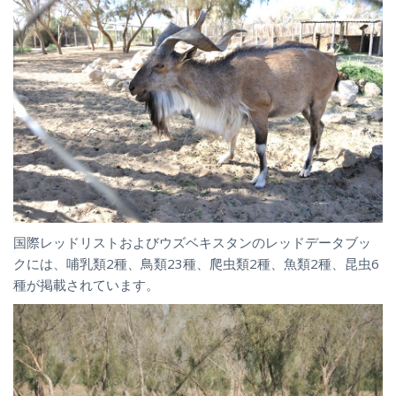
国際レッドリストおよびウズベキスタンのレッドデータブッ
クには、哺乳類2種、鳥類23種、爬虫類2種、魚類2種、昆虫6
種が掲載されています。