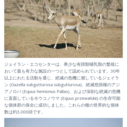
ジェイラン・エコセンターは、希少な有蹄類哺乳類の繁殖に
おいて最も有力な施設の一つとして認められています。30年
以上にわたる活動を通じ、絶滅の危機に瀕しているジェイラ
ン (Gazella subgutturosa subgutturosa)、絶滅危惧種のアジ
アノロバ (Equus hemionus Pallas)、および深刻な絶滅の危機
に直面しているモウコノウマ (Equus przewalskii) の生存可能
な個体群の保全に成功しました。これらの種の世界的な個体
数は約3,000頭です。