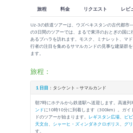
旅程
料金
リクエスト
レビ
Uz-3の鉄道ツアーは、ウズベキスタンの古代都市
の3日間のツアーでは、まるで東洋のおとぎの国に
あるブハラを訪れます。モスク、ミナレット、マド
行者の注目を集めるサマルカンドの見事な建築群を
ます。
旅程：
１日目
：タシケント－サマルカンド
朝7時にホテルから鉄道駅へ送迎します。高速列
ンド
に10時10分に到着します（300km）。
ドのツアーが始まります。
レギスタン広場
、
ビビ
天文台
、
シャーヒ・ズィンダネクロポリス
、
グリ
す。