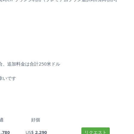
、追加料金は合計250米ドル
幸いです
適
好個
1,780
US$
2,290
リクエスト