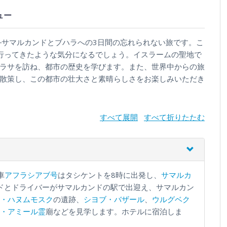
ュー
―サマルカンドとブハラへの3日間の忘れられない旅です。こ
行ってきたような気分になるでしょう。イスラームの聖地で
ラサを訪ね、都市の歴史を学びます。また、世界中からの旅
散策し、この都市の壮大さと素晴らしさをお楽しみいただき
すべて展開
すべて折りたたむ
車
アフラシアブ号
はタシケントを8時に出発し、
サマルカ
ガイドとドライバーがサマルカンドの駅で出迎え、サマルカン
・ハヌムモスク
の遺跡、
シヨブ・バザール
、
ウルグベク
・アミール霊
廟などを見学します。ホテルに宿泊しま