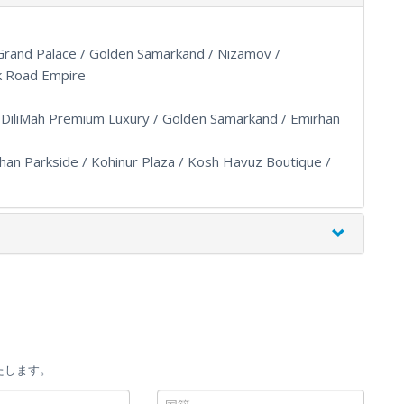
ly Grand Palace / Golden Samarkand / Nizamov /
lk Road Empire
/ DiliMah Premium Luxury / Golden Samarkand / Emirhan
han Parkside / Kohinur Plaza / Kosh Havuz Boutique /
たします。