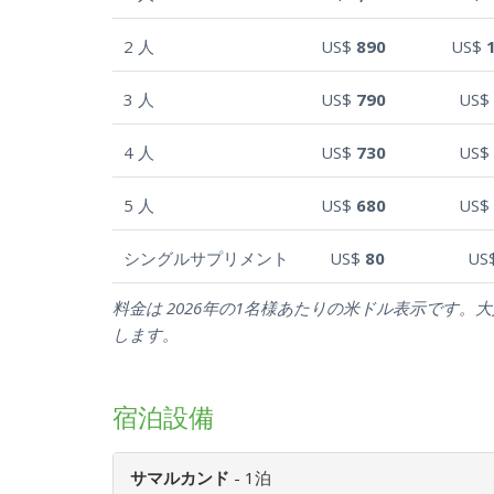
2 人
US$
890
US$
3 人
US$
790
US$
4 人
US$
730
US$
5 人
US$
680
US$
シングルサプリメント
US$
80
US
料金は 2026年の1名様あたりの米ドル表示です
します。
宿泊設備
サマルカンド
- 1泊