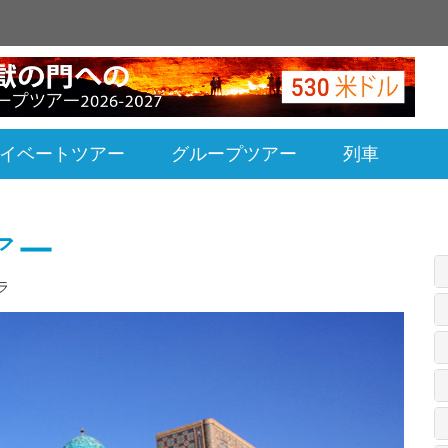
イベートツアー
グループツアー
列車
アー
ラ