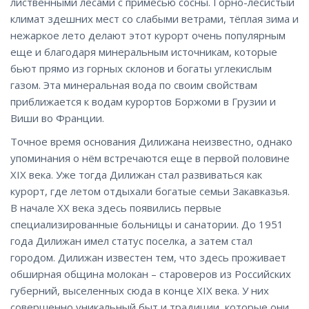
лиственными лесами с примесью сосны. Горно-лесистый
климат здешних мест со слабыми ветрами, тёплая зима и
нежаркое лето делают этот курорт очень популярным
еще и благодаря минеральным источникам, которые
бьют прямо из горных склонов и богаты углекислым
газом. Эта минеральная вода по своим свойствам
приближается к водам курортов Боржоми в Грузии и
Виши во Франции.
Точное время основания Дилижана неизвестно, однако
упоминания о нём встречаются еще в первой половине
XIX века. Уже тогда Дилижан стал развиваться как
курорт, где летом отдыхали богатые семьи Закавказья.
В начале XX века здесь появились первые
специализированные больницы и санатории. До 1951
года Дилижан имел статус поселка, а затем стал
городом. Дилижан известен тем, что здесь проживает
обширная община молокан – староверов из Российских
губерний, выселенных сюда в конце XIX века. У них
совершенно уникальный быт и традиции, которые они