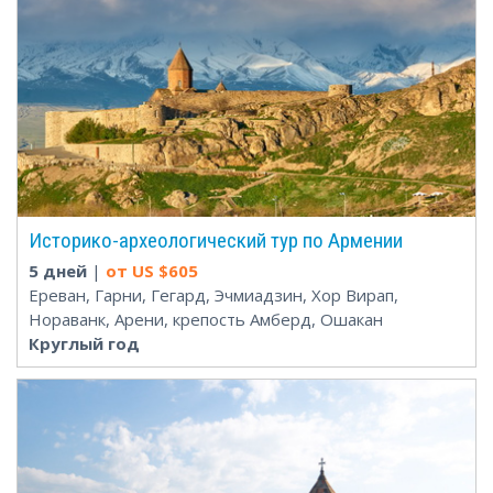
Историко-археологический тур по Армении
5 дней
|
от US $
605
Ереван, Гарни, Гегард, Эчмиадзин, Хор Вирап,
Нораванк, Арени, крепость Амберд, Ошакан
Круглый год