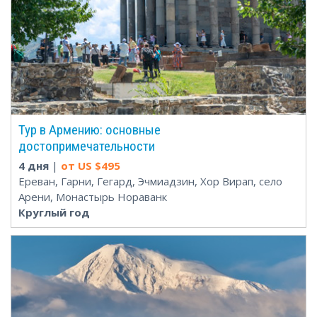
Тур в Армению: основные
достопримечательности
4 дня
|
от US $
495
Ереван, Гарни, Гегард, Эчмиадзин, Хор Вирап, село
Арени, Монастырь Нораванк
Круглый год