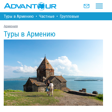
Туры в Армению
•
Частные
•
Групповые
Армения
Туры в Армению