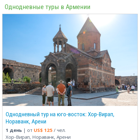
Однодневные туры в Армении
Однодневный тур на юго-восток: Хор-Вирап,
Нораванк, Арени
1 день
| от
US$
125
/ чел.
Хор-Вирап, Нораванк, Арени