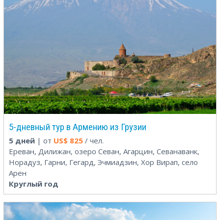
5-дневный тур в Армению из Грузии
5 дней
| от
US$
825
/ чел.
Ереван, Дилижан, озеро Севан, Агарцин, Севанаванк,
Норадуз, Гарни, Гегард, Эчмиадзин, Хор Вирап, село
Арен
Круглый год