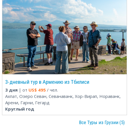
3-дневный тур в Армению из Тбилиси
3 дня
| от
US$
495
/ чел.
Ахпат, Озеро Севан, Севанаванк, Хор-Вирап, Нораванк,
Арени, Гарни, Гегард
Круглый год
Все Туры из Грузии (5)