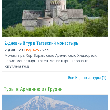
2-дневный тур в Татевский монастырь
2 дня
| от
US$
425
/ чел.
Монастырь Хор Вирап, село Арени, село Хндзореск,
Горис, монастырь Татев, монастырь Нораванк
Круглый год
Все Короткие туры (1)
Туры в Армению из Грузии