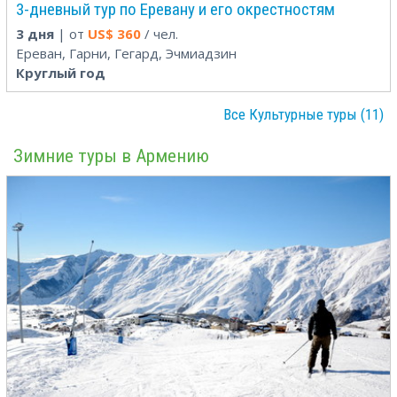
3-дневный тур по Еревану и его окрестностям
3 дня
| от
US$
360
/ чел.
Ереван, Гарни, Гегард, Эчмиадзин
Круглый год
Все Культурные туры (11)
Зимние туры в Армению