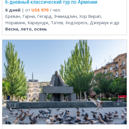
6-дневный классический тур по Армении
6 дней
| от
US$
970
/ чел.
Ереван, Гарни, Гегард, Эчмиадзин, Хор Вирап,
Нораванк, Караундж, Татев, Хндзореск, Джермук и др.
Весна, лето, осень