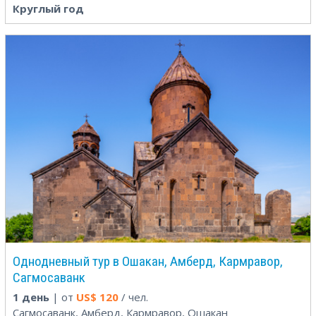
Круглый год
Однодневный тур в Ошакан, Амберд, Кармравор,
Сагмосаванк
1 день
| от
US$
120
/ чел.
Сагмосаванк, Амберд, Кармравор, Ошакан