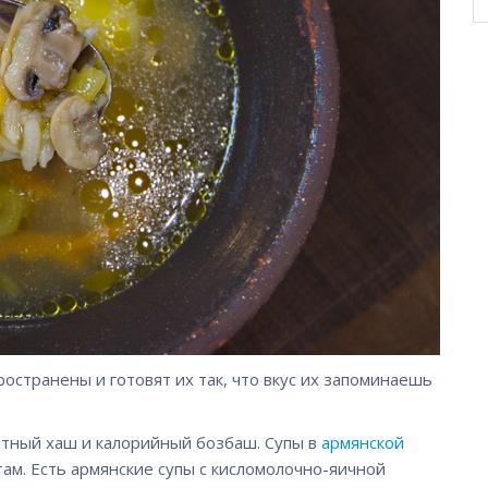
остранены и готовят их так, что вкус их запоминаешь
атный хаш и калорийный бозбаш. Супы в
армянской
ам. Есть армянские супы с кисломолочно-яичной