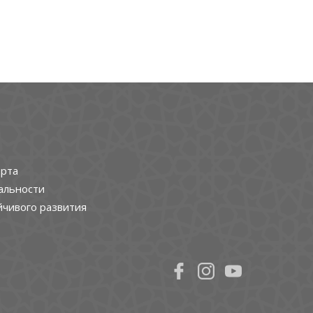
рта
альности
йчивого развития