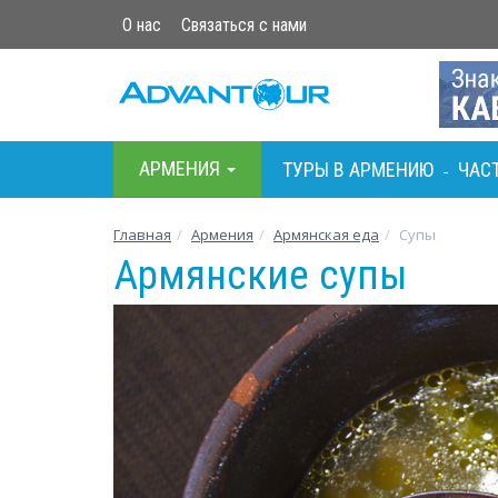
О нас
Связаться с нами
АРМЕНИЯ
ТУРЫ В АРМЕНИЮ
ЧАС
-
Главная
Армения
Армянская еда
Супы
Армянские супы