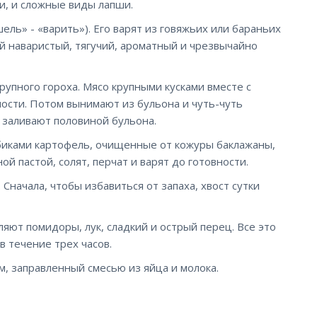
и, и сложные виды лапши.
шель» - «варить»). Его варят из говяжьих или бараньих
ой наваристый, тягучий, ароматный и чрезвычайно
крупного гороха. Мясо крупными кусками вместе с
ости. Потом вынимают из бульона и чуть-чуть
 заливают половиной бульона.
биками картофель, очищенные от кожуры баклажаны,
ой пастой, солят, перчат и варят до готовности.
 Сначала, чтобы избавиться от запаха, хвост сутки
ляют помидоры, лук, сладкий и острый перец. Все это
в течение трех часов.
м, заправленный смесью из яйца и молока.