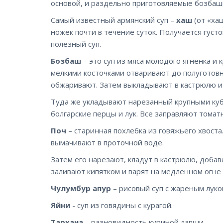
основой, и раздельно приготовляемые бозбаш
Самый известный армянский суп –
хаш
(от «ха
ножек почти в течение суток. Получается густ
полезный суп.
Бозбаш
– это суп из мяса молодого ягненка и 
мелкими косточками отваривают до полуготовн
обжаривают. Затем выкладывают в кастрюлю и
Туда же укладывают нарезанный крупными ку
болгарские перцы и лук. Все заправляют томатн
Поч
– старинная похлебка из говяжьего хвоста.
вымачивают в проточной воде.
Затем его нарезают, кладут в кастрюлю, добав
заливают кипятком и варят на медленном огне 
Чулумбур апур
– рисовый суп с жареным луко
Яйни
- суп из говядины с курагой.
Тархана
– разновидность куриной лапши.