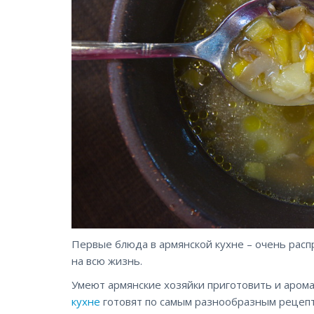
Первые блюда в армянской кухне – очень распр
на всю жизнь.
Умеют армянские хозяйки приготовить и аром
кухне
готовят по самым разнообразным рецепт