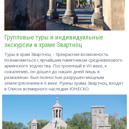
Групповые туры и индивидуальные
экскурсии в храме Звартноц
Туры в храм Звартноц – прекрасная возможность
познакомиться с ярчайшим памятником средневекового
армянского зодчества. Построенный в VII веке, к
сожалению, он дошел до наших дней лишь в
развалинах. Был полностью разрушен мощным
землетрясением в X веке. Руины храма Звартноц входят
в Список всемирного наследия ЮНЕСКО.