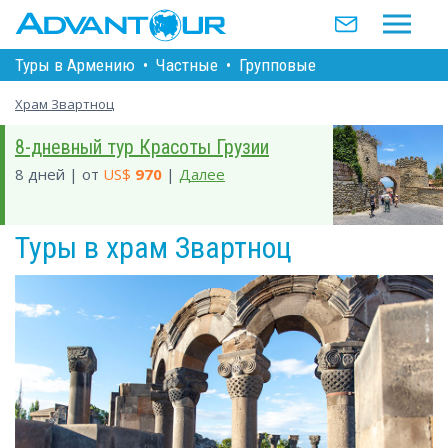
Туры в Армению
•
Частные
•
Групповые
Храм Звартноц
8-дневный тур Красоты Грузии
8 дней | от
US$
970
|
Далее
Туры в храм Звартноц