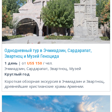
Однодневный тур в Эчмиадзин, Сардарапат,
Звартноц и Музей Геноцида
1 день
| от
US$
150
/ чел.
Эчмиадзин, Сардарапат, Звартноц, Музей
Круглый год
Короткая обзорная экскурсия в Эчмиадзин и Звартноц,
древнейшие христианские храмы Армении.