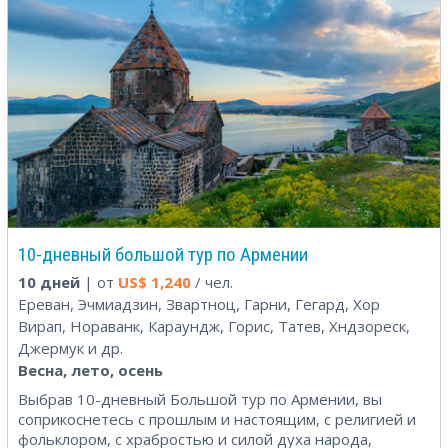
10-дневный большой тур по Армении
10 дней
| от
US$
1,240
/ чел.
Ереван, Эчмиадзин, Звартноц, Гарни, Гегард, Хор
Вирап, Нораванк, Караундж, Горис, Татев, Хндзореск,
Джермук и др.
Весна, лето, осень
Выбрав 10-дневный Большой тур по Армении, вы
соприкоснетесь с прошлым и настоящим, с религией и
фольклором, с храбростью и силой духа народа,