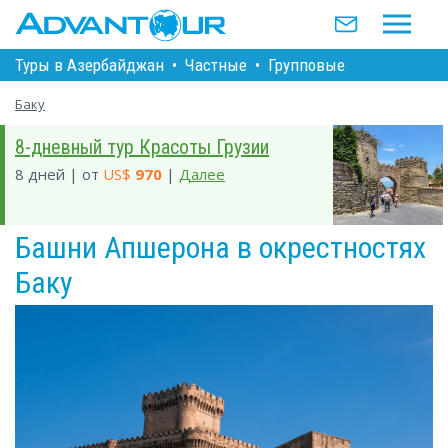
Туры в Азербайджан
•
Частные
•
Групповые
Баку
8-дневный тур Красоты Грузии
8 дней | от
US$
970
|
Далее
Башни Апшерона в окрестностях
Баку