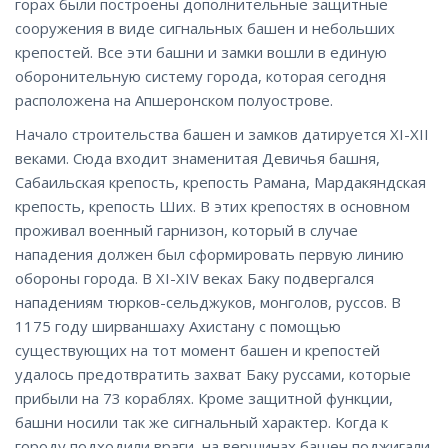
горах были построены дополнительные защитные
сооружения в виде сигнальных башен и небольших
крепостей. Все эти башни и замки вошли в единую
оборонительную систему города, которая сегодня
расположена на Апшеронском полуострове.
Начало строительства башен и замков датируется XI-XII
веками. Сюда входит знаменитая Девичья башня,
Сабаильская крепость, крепость Рамана, Мардакяндская
крепость, крепость Ших. В этих крепостях в основном
проживал военный гарнизон, который в случае
нападения должен был сформировать первую линию
обороны города. В XI-XIV веках Баку подвергался
нападениям тюрков-сельджуков, монголов, руссов. В
1175 году ширваншаху Ахистану с помощью
существующих на тот момент башен и крепостей
удалось предотвратить захват Баку руссами, которые
прибыли на 73 кораблях. Кроме защитной функции,
башни носили так же сигнальный характер. Когда к
городу подходили враги, на вершинах башен поджигали