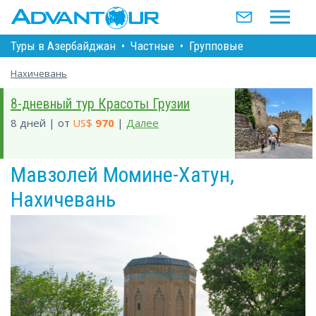
Туры в Азербайджан
•
Частные
•
Групповые
Нахичевань
8-дневный тур Красоты Грузии
8 дней | от
US$
970
|
Далее
Мавзолей Момине-Хатун,
Нахичевань