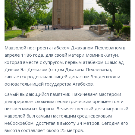
Мавзолей построен атабеком Джаханом Пехлеваном в
апреле 1186 года, для своей матери Момине-Хатун,
которая вместе с супругом, первым атабеком Шамс ад-
Дином Эл-Денизом (отцом Джахана Пехлевана),
считается родоначальницей династии Эльдегизов и
основательницей государства Атабеков.
Самый выдающийся памятник Нахичеваня мастерски
декорирован сложным геометрическим орнаментом и
письменами из Корана. Величественный десятигранный
мавзолей был самым настоящим средневековым
небоскребом, достигая в высоту 34 метров. Сегодня его
высота составляет около 25 метров.