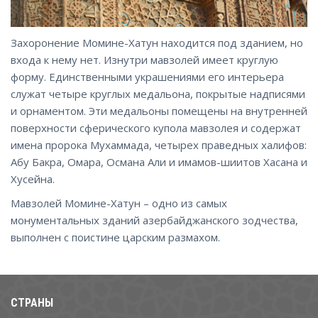
Захоронение Момине-Хатун находится под зданием, но
входа к нему нет. Изнутри мавзолей имеет круглую
форму. Единственными украшениями его интерьера
служат четыре круглых медальона, покрытые надписями
и орнаментом. Эти медальоны помещены на внутренней
поверхности сферического купола мавзолея и содержат
имена пророка Мухаммада, четырех праведных халифов:
Абу Бакра, Омара, Османа Али и имамов-шиитов Хасана и
Хусейна.
Мавзолей Момине-Хатун – одно из самых
монументальных зданий азербайджанского зодчества,
выполнен с поистине царским размахом.
СТРАНЫ