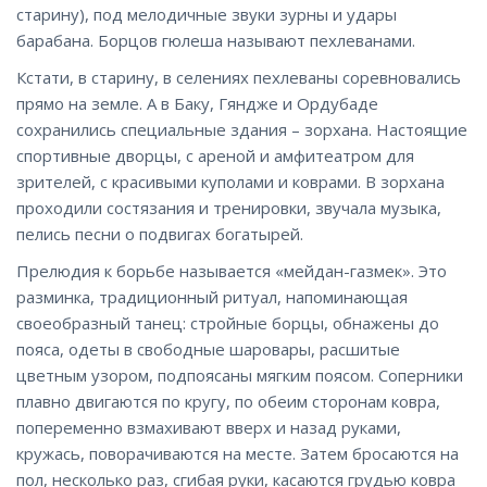
старину), под мелодичные звуки зурны и удары
барабана. Борцов гюлеша называют пехлеванами.
Кстати, в старину, в селениях пехлеваны соревновались
прямо на земле. А в Баку, Гяндже и Ордубаде
сохранились специальные здания – зорхана. Настоящие
спортивные дворцы, с ареной и амфитеатром для
зрителей, с красивыми куполами и коврами. В зорхана
проходили состязания и тренировки, звучала музыка,
пелись песни о подвигах богатырей.
Прелюдия к борьбе называется «мейдан-газмек». Это
разминка, традиционный ритуал, напоминающая
своеобразный танец: стройные борцы, обнажены до
пояса, одеты в свободные шаровары, расшитые
цветным узором, подпоясаны мягким поясом. Соперники
плавно двигаются по кругу, по обеим сторонам ковра,
попеременно взмахивают вверх и назад руками,
кружась, поворачиваются на месте. Затем бросаются на
пол, несколько раз, сгибая руки, касаются грудью ковра