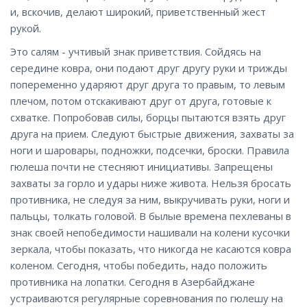
и, вскочив, делают широкий, приветственный жест
рукой.
Это салям - учтивый знак приветствия. Сойдясь на
середине ковра, они подают друг другу руки и трижды
попеременно ударяют друг друга то правым, то левым
плечом, потом отскакивают друг от друга, готовые к
схватке. Попробовав силы, борцы пытаются взять друг
друга на прием. Следуют быстрые движения, захваты за
ноги и шаровары, подножки, подсечки, броски. Правила
гюлеша почти не стесняют инициативы. Запрещены
захваты за горло и удары ниже живота. Нельзя бросать
противника, не следуя за ним, выкручивать руки, ноги и
пальцы, толкать головой. В былые времена пехлеваны в
знак своей непобедимости нашивали на колени кусочки
зеркала, чтобы показать, что никогда не касаются ковра
коленом. Сегодня, чтобы победить, надо положить
противника на лопатки. Сегодня в Азербайджане
устраиваются регулярные соревнования по гюлешу на