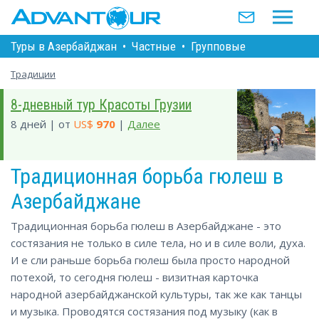
Туры в Азербайджан
•
Частные
•
Групповые
Традиции
8-дневный тур Красоты Грузии
8 дней | от
US$
970
|
Далее
Традиционная борьба гюлеш в
Азербайджане
Традиционная борьба гюлеш в Азербайджане - это
состязания не только в силе тела, но и в силе воли, духа.
И е сли раньше борьба гюлеш была просто народной
потехой, то сегодня гюлеш - визитная карточка
народной азербайджанской культуры, так же как танцы
и музыка. Проводятся состязания под музыку (как в