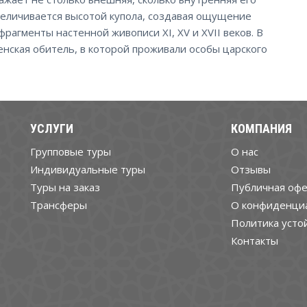
увеличивается высотой купола, создавая ощущение
рагменты настенной живописи XI, XV и XVII веков. В
енская обитель, в которой проживали особы царского
УСЛУГИ
КОМПАНИЯ
Групповые туры
О нас
Индивидуальные туры
Отзывы
Туры на заказ
Публичная офе
Трансферы
О конфиденци
Политика усто
Контакты