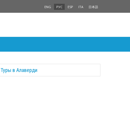
ENG
РУС
ESP
ITA
日本語
Туры в Алаверди