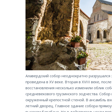
Алавердский собор неоднократно разрушался 
проведена в XV веке. Вторая в XVIII веке, пос
восстановления несколько изменили облик соб
средневекового грузинского зодчества. Собор
окруженный крепостной стеной. В ансамбль вх
летний дворец. Главное здание собора прямоу
высоком барабане. Но в действительности пор