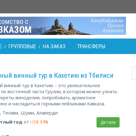
Е
ГРУППОВЫЕ
НА ЗАКАЗ
ТРАНСФЕРЫ
/
/
ный винный тур в Кахетию из Тбилиси
 винный тур в Кахетию – это увлекательное
по восточной части Грузии, в котором можно узнать
екреты виноделия, попробовать ароматное
ино и насладиться горными пейзажами Кавказа.
, Телави, Шуми, Алаверди
углый год
от
US$
170
Детали