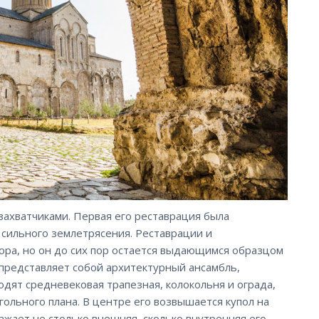
захватчиками. Первая его реставрация была
ле сильного землетрясения. Реставрации и
ора, но он до сих пор остается выдающимся образцом
 представляет собой архитектурный ансамбль,
одят средневековая трапезная, колокольня и ограда,
гольного плана. В центре его возвышается купол на
ажает не столько внешняя, сколько внутренняя его