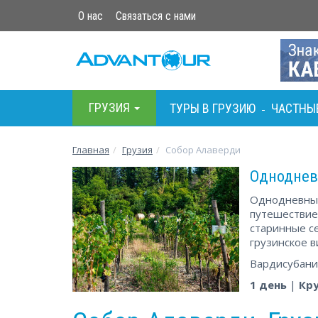
О нас
Связаться с нами
ГРУЗИЯ
ТУРЫ В ГРУЗИЮ
ЧАСТНЫ
-
Главная
Грузия
Собор Алаверди
Одноднев
Однодневный
путешествие 
старинные с
грузинское в
Вардисубани
1 день
|
Кр