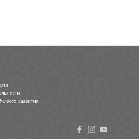
рта
альности
йчивого развития