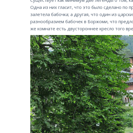
Одна из них гласит, что это было сделано по п
залетела бабочка; а другая, что один из царск
разнообразием бабочек в Боржоми, что предло
же комнате есть двустороннее кресло того вр