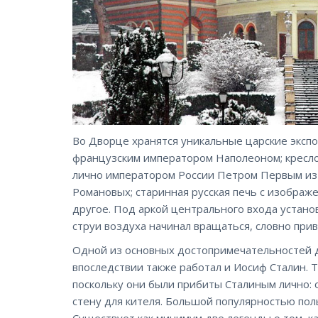
Во Дворце хранятся уникальные царские экспо
французским императором Наполеоном; кресло
лично императором России Петром Первым из 
Романовых; старинная русская печь с изобра
другое. Под аркой центрального входа устан
струи воздуха начинал вращаться, словно прив
Одной из основных достопримечательностей д
впоследствии также работал и Иосиф Сталин. 
поскольку они были прибиты Сталиным лично: о
стену для кителя. Большой популярностью поль
Существует как минимум две легенды о том, к