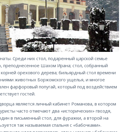
наты. Среди них стол, подаренный царской семье
, преподнесенное Шахом Ирана; стол, собранный
корней орехового дерева; бильярдный стол времени
жениями животных Боржомского ущелья, и многое
овлен фарфоровый попугай, который под воздействием
етствует гостей.
ворца является личный кабинет Романова, в котором
Туристы часто отмечают два «исторических» гвоздя,
дин в письменный стол, для фуражки, а второй на
зуется так называемая спальня с «бабочками».
ак пришла идея разрисовать стены комнаты бабочками.