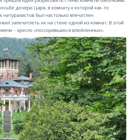
росьбе дочери Царя, в комнату к которой как-то
их натуралистов был настолько впечатлен
жил запечатлеть их на стене одной из комнат. В этой
емени – кресло «поссорившихся влюбленных».