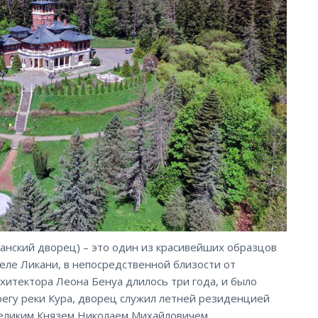
канский дворец) – это один из красивейших образцов
селе Ликани, в непосредственной близости от
рхитектора Леона Бенуа длилось три года, и было
регу реки Кура, дворец служил летней резиденцией
Великим Князем Николаем Михайловичем.