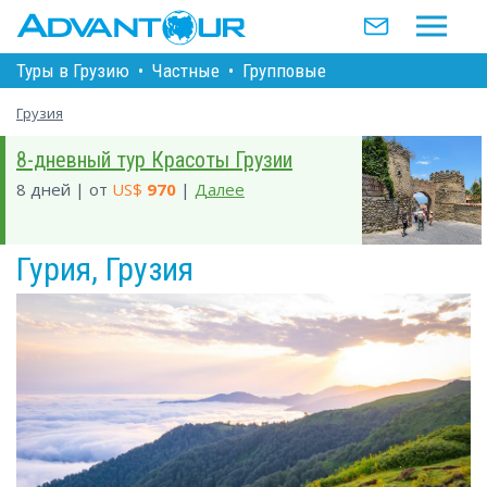
Туры в Грузию
•
Частные
•
Групповые
Грузия
8-дневный тур Красоты Грузии
8 дней | от
US$
970
|
Далее
Гурия, Грузия