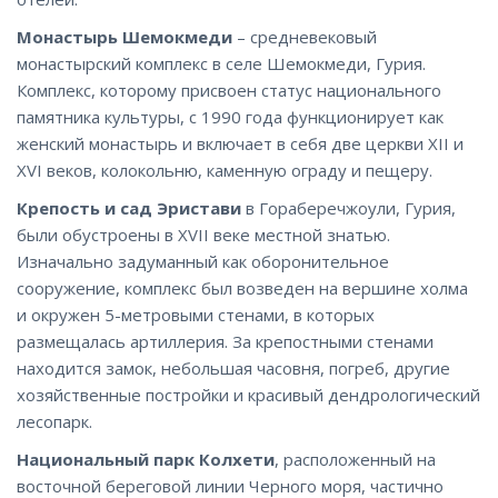
Монастырь Шемокмеди
– средневековый
монастырский комплекс в селе Шемокмеди, Гурия.
Комплекс, которому присвоен статус национального
памятника культуры, с 1990 года функционирует как
женский монастырь и включает в себя две церкви XII и
XVI веков, колокольню, каменную ограду и пещеру.
Крепость и сад Эристави
в Гораберечжоули, Гурия,
были обустроены в XVII веке местной знатью.
Изначально задуманный как оборонительное
сооружение, комплекс был возведен на вершине холма
и окружен 5-метровыми стенами, в которых
размещалась артиллерия. За крепостными стенами
находится замок, небольшая часовня, погреб, другие
хозяйственные постройки и красивый дендрологический
лесопарк.
Национальный парк Колхети
, расположенный на
восточной береговой линии Черного моря, частично