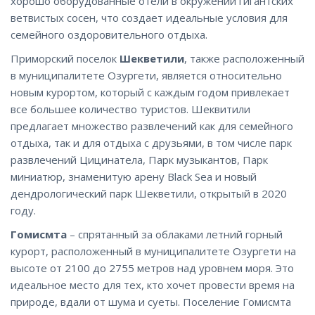
хорошо оборудованные отели в окружении гигантских
ветвистых сосен, что создает идеальные условия для
семейного оздоровительного отдыха.
Приморский поселок
Шекветили
, также расположенный
в муниципалитете Озургети, является относительно
новым курортом, который с каждым годом привлекает
все большее количество туристов. Шеквитили
предлагает множество развлечений как для семейного
отдыха, так и для отдыха с друзьями, в том числе парк
развлечений Цицинатела, Парк музыкантов, Парк
миниатюр, знаменитую арену Black Sea и новый
дендрологический парк Шекветили, открытый в 2020
году.
Гомисмта
– спрятанный за облаками летний горный
курорт, расположенный в муниципалитете Озургети на
высоте от 2100 до 2755 метров над уровнем моря. Это
идеальное место для тех, кто хочет провести время на
природе, вдали от шума и суеты. Поселение Гомисмта