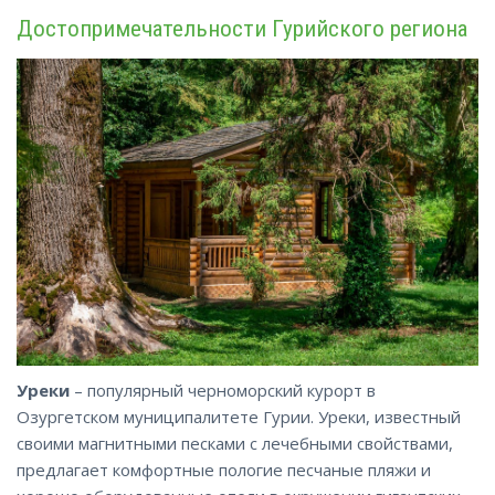
Достопримечательности Гурийского региона
Уреки
– популярный черноморский курорт в
Озургетском муниципалитете Гурии. Уреки, известный
своими магнитными песками с лечебными свойствами,
предлагает комфортные пологие песчаные пляжи и