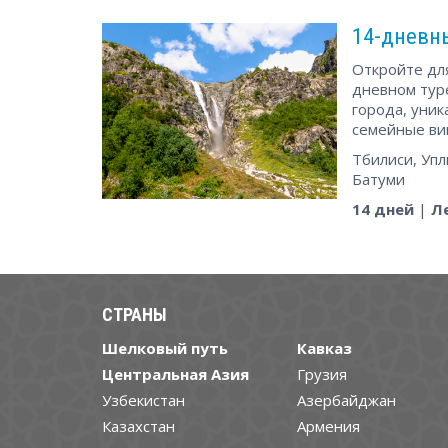
14-дневн
Откройте для
дневном тур
города, уни
семейные ви
Тбилиси, Упл
Батуми
14 дней
|
Л
СТРАНЫ
Шелковый путь
Кавказ
Центральная Азия
Грузия
Узбекистан
Азербайджан
Казахстан
Армения