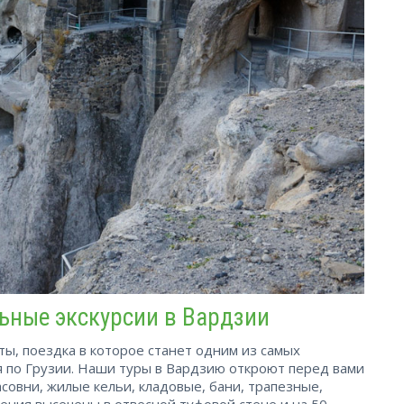
ьные экскурсии в Вардзии
ы, поездка в которое станет одним из самых
 по Грузии. Наши туры в Вардзию откроют перед вами
асовни, жилые кельи, кладовые, бани, трапезные,
ения высечены в отвесной туфовой стене и на 50