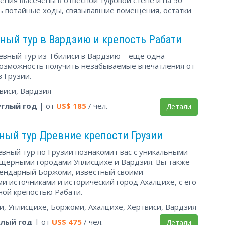
сь потайные ходы, связывавшие помещения, остатки
ый тур в Вардзию и крепость Рабати
вный тур из Тбилиси в Вардзию – еще одна
возможность получить незабываемые впечатления от
 Грузии.
виси, Вардзия
углый год
| от
US$
185
/ чел.
Детали
ный тур Древние крепости Грузии
вный тур по Грузии познакомит вас с уникальными
щерными городами Уплисцихе и Вардзия. Вы также
гендарный Боржоми, известный своими
 источниками и исторический город Ахалцихе, с его
ной крепостью Рабати.
и, Уплисцихе, Боржоми, Ахалцихе, Хертвиси, Вардзия
глый год
| от
US$
475
/ чел.
Детали