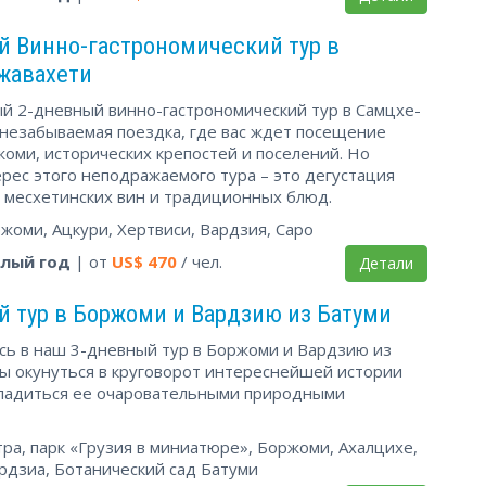
й Винно-гастрономический тур в
жавахети
й 2-дневный винно-гастрономический тур в Самцхе-
 незабываемая поездка, где вас ждет посещение
оми, исторических крепостей и поселений. Но
рес этого неподражаемого тура – это дегустация
 месхетинских вин и традиционных блюд.
жоми, Ацкури, Хертвиси, Вардзия, Саро
глый год
| от
US$
470
/ чел.
Детали
 тур в Боржоми и Вардзию из Батуми
сь в наш 3-дневный тур в Боржоми и Вардзию из
бы окунуться в круговорот интереснейшей истории
сладиться ее очаровательными природными
ра, парк «Грузия в миниатюре», Боржоми, Ахалцихе,
рдзиа, Ботанический сад Батуми