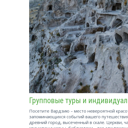
Групповые туры и индивидуал
Посетите Вардзию – место невероятной красот
запоминающихся событий вашего путешествия
древний город, высеченный в скале. Церкви, ч
хранилища казны, библиотеки – все эти помещ