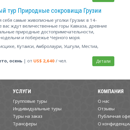
ый тур Природные сокровища Грузии
 себя самые живописные уголки Грузии: в 14-
е вас ждут величественные горы Кавказа, древние
кальные природные достопримечательности,
нодельни и побережье Черного моря.
исцихе, Кутаиси, Амбролаури, Ушгули, Местиа,
ето, осень
| от
US$
2,640
/ чел.
Детали
УСЛУГИ
КОМПАНИЯ
Групповые туры
О нас
Индивидуальные туры
Отзывы
Туры на заказ
Публичная офе
Трансферы
О конфиденци