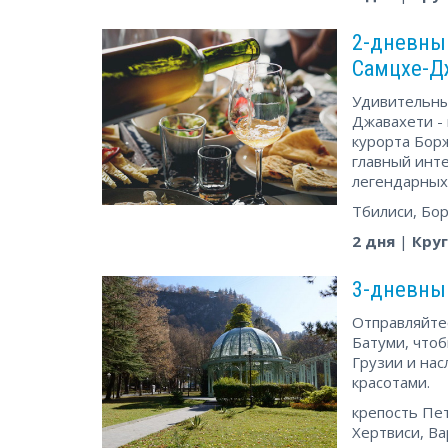
2-дневны
Самцхе-Д
Удивительны
Джавахети -
курорта Борж
главный инте
легендарных
Тбилиси, Бор
2 дня
|
Кру
3-дневный
Отправляйте
Батуми, что
Грузии и на
красотами.
крепость Пет
Хертвиси, Ва