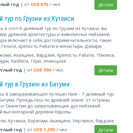
глый год
| от
US$
670
/ чел.
Детали
 тур по Грузии из Кутаиси
 в этот 6-дневный тур по Грузии из Кутаиси, вы
 мир древней архитектуры и живописных пейзажей.
ра включает в себя достопримечательности, такие
 Гелати, крепость Рабати и монастырь Джвари.
жоми, Ахалцихе, Вардзия, Крепость Рабати, Тбилиси,
ури, Казбеги, Гори, Уплисцихе
углый год
| от
US$
990
/ чел.
Детали
 тур в Грузию из Батуми
сь в завораживающее путешествие - 7-дневный тур
Батуми. Проедьтесь по древней земле: от «страны
н» Сванетии до захватывающих дух пейзажей
ой высокогорной деревни Европы.
ли, Кутаиси, Боржоми, Ахалцихе, Хертвиси, Вардзиа
углый год
| от
US$
1,395
/ чел.
Детали