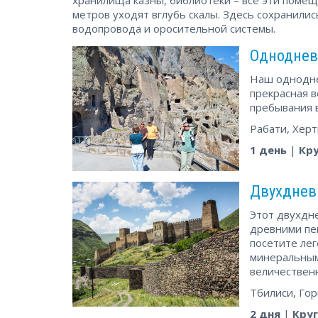
метров уходят вглубь скалы. Здесь сохранили
водопровода и оросительной системы.
Однодневн
Наш однодне
прекрасная 
пребывания в
Рабати, Херт
1 день
|
Кр
Двухднев
Этот двухдне
древними пе
посетите ле
минеральными
величествен
Тбилиси, Гор
2 дня
|
Кру