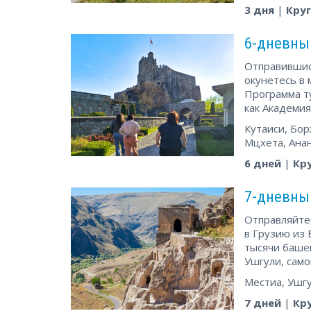
3 дня
|
Кру
6-дневный
Отправившись
окунетесь в
Программа ту
как Академия
Кутаиси, Бор
Мцхета, Анан
6 дней
|
Кр
7-дневный
Отправляйте
в Грузию из 
тысячи баше
Ушгули, сам
Местиа, Ушгу
7 дней
|
Кр