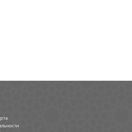
рта
альности