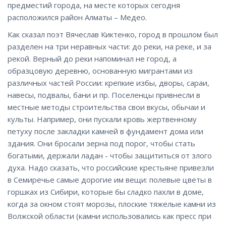
предместий города, на месте которых сегодня
расположился район Алматы – Медео.
Как сказал поэт Вячеслав Киктенко, город в прошлом был
разделен на три неравных части: до реки, на реке, и за
рекой. Верный до реки напоминал не город, а
образцовую деревню, основанную мигрантами из
различных частей России: крепкие избы, дворы, сараи,
навесы, подвалы, бани и пр. Поселенцы привнесли в
местные методы строительства свои вкусы, обычаи и
культы. Например, они пускали кровь жертвенному
петуху после закладки камней в фундамент дома или
здания. Они бросали зерна под порог, чтобы стать
богатыми, держали ладан - чтобы защититься от злого
духа. Надо сказать, что российские крестьяне привезли
в Семиречье самые дорогие им вещи: полевые цветы в
горшках из Сибири, которые бы сладко пахли в доме,
когда за окном стоят морозы, плоские тяжелые камни из
Волжской области (камни использовались как пресс при