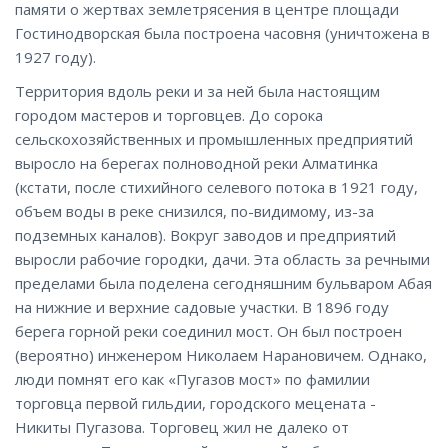
памяти о жертвах землетрясения в центре площади
Гостинодворская была построена часовня (уничтожена в
1927 году).
Территория вдоль реки и за ней была настоящим
городом мастеров и торговцев. До сорока
сельскохозяйственных и промышленных предприятий
выросло на берегах полноводной реки Алматинка
(кстати, после стихийного селевого потока в 1921 году,
объем воды в реке снизился, по-видимому, из-за
подземных каналов). Вокруг заводов и предприятий
выросли рабочие городки, дачи. Эта область за речными
пределами была поделена сегодняшним бульваром Абая
на нижние и верхние садовые участки. В 1896 году
берега горной реки соединил мост. Он был построен
(вероятно) инженером Николаем Нарановичем. Однако,
люди помнят его как «Пугазов мост» по фамилии
торговца первой гильдии, городского мецената -
Никиты Пугазова. Торговец жил не далеко от