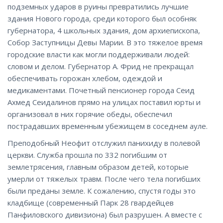
подземных ударов в руины превратились лучшие
здания Нового города, среди которого был особняк
губернатора, 4 школьных здания, дом архиепископа,
Собор Заступницы Девы Марии. В это тяжелое время
городские власти как могли поддерживали людей:
словом и делом. Губернатор А. Фрид не прекращал
обеспечивать горожан хлебом, одеждой и
медикаментами. Почетный пенсионер города Сеид
Ахмед Сеидалинов прямо на улицах поставил юрты и
организовал в них горячие обеды, обеспечил
пострадавших временным убежищем в соседнем ауле.
Преподобный Неофит отслужил панихиду в полевой
церкви. Служба прошла по 332 погибшим от
землетрясения, главным образом детей, которые
умерли от тяжелых травм. После чего тела погибших
были преданы земле. К сожалению, спустя годы это
кладбище (современный Парк 28 гвардейцев
Панфиловского дивизиона) был разрушен. А вместе с