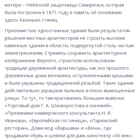
матери – Небесной защитницы Семиречья, которая
была построена в 1871 году в память об основании
здесь Казачьих станиц.
Приземистые одноэтажные здания были результатом
решения местных архитекторов не строить высокие
каменные здания в области, подвергнутой столь частым
землетрясениям. Стремясь сохранить архитектурное
изображение Верного, строители использовали
традиции деревянной архитектуры, как эхо прошлого.
Деревянные дома венчались остроконечными крышами
и были украшены традиционной резьбой. Такие здания
действительно украшали пыльные и плохо вымощенные
улицы. То тут, то там красовались большие вывески:
«Торговый дом Г. A. Шахворостова и сыновей»,
«Преемники коммерческого консультанта Н. Я.
Иванова», «Европейская гостиница», «Парижский
ресторан», Дома мод «Варшава» и «Вена», где
продавали обувь и шляпки для дам, кинотеатр «XX век».