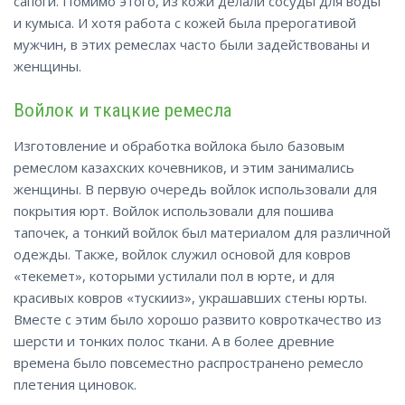
сапоги. Помимо этого, из кожи делали сосуды для воды
и кумыса. И хотя работа с кожей была прерогативой
мужчин, в этих ремеслах часто были задействованы и
женщины.
Войлок и ткацкие ремесла
Изготовление и обработка войлока было базовым
ремеслом казахских кочевников, и этим занимались
женщины. В первую очередь войлок использовали для
покрытия юрт. Войлок использовали для пошива
тапочек, а тонкий войлок был материалом для различной
одежды. Также, войлок служил основой для ковров
«текемет», которыми устилали пол в юрте, и для
красивых ковров «тускииз», украшавших стены юрты.
Вместе с этим было хорошо развито ковроткачество из
шерсти и тонких полос ткани. А в более древние
времена было повсеместно распространено ремесло
плетения циновок.