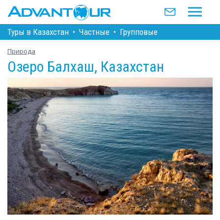
Туры в Казахстан
•
Частные
•
Групповые
Природа
Озеро Балхаш, Казахстан