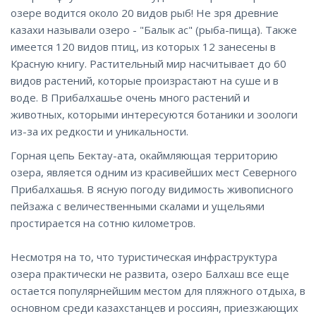
озере водится около 20 видов рыб! Не зря древние
казахи называли озеро - "Балык ас" (рыба-пища). Также
имеется 120 видов птиц, из которых 12 занесены в
Красную книгу. Растительный мир насчитывает до 60
видов растений, которые произрастают на суше и в
воде. В Прибалхашье очень много растений и
животных, которыми интересуются ботаники и зоологи
из-за их редкости и уникальности.
Горная цепь Бектау-ата, окаймляющая территорию
озера, является одним из красивейших мест Северного
Прибалхашья. В ясную погоду видимость живописного
пейзажа с величественными скалами и ущельями
простирается на сотню километров.
Несмотря на то, что туристическая инфраструктура
озера практически не развита, озеро Балхаш все еще
остается популярнейшим местом для пляжного отдыха, в
основном среди казахстанцев и россиян, приезжающих