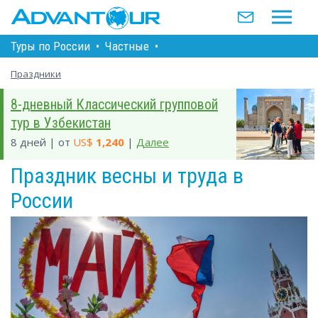
Туры по Росcии
•
Частные
•
Праздники
8-дневный Классический групповой
тур в Узбекистан
8 дней | от
US$
1,240
|
Далее
Праздник весны и труда в
России