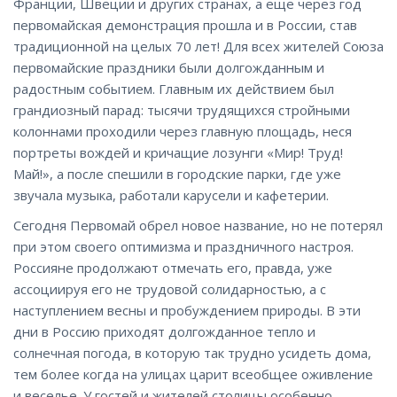
Франции, Швеции и других странах, а еще через год
первомайская демонстрация прошла и в России, став
традиционной на целых 70 лет! Для всех жителей Союза
первомайские праздники были долгожданным и
радостным событием. Главным их действием был
грандиозный парад: тысячи трудящихся стройными
колоннами проходили через главную площадь, неся
портреты вождей и кричащие лозунги «Мир! Труд!
Май!», а после спешили в городские парки, где уже
звучала музыка, работали карусели и кафетерии.
Сегодня Первомай обрел новое название, но не потерял
при этом своего оптимизма и праздничного настроя.
Россияне продолжают отмечать его, правда, уже
ассоциируя его не трудовой солидарностью, а с
наступлением весны и пробуждением природы. В эти
дни в Россию приходят долгожданное тепло и
солнечная погода, в которую так трудно усидеть дома,
тем более когда на улицах царит всеобщее оживление
и веселье. У гостей и жителей столицы особенно