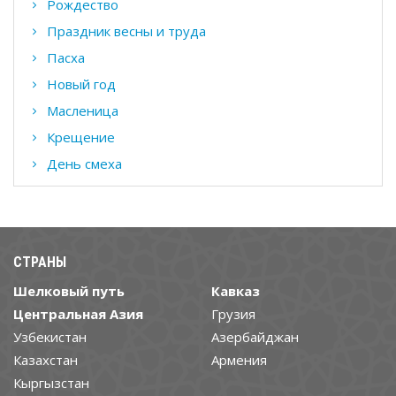
Рождество
Праздник весны и труда
Пасха
Новый год
Масленица
Крещение
День смеха
СТРАНЫ
Шелковый путь
Кавказ
Центральная Азия
Грузия
Узбекистан
Азербайджан
Казахстан
Армения
Кыргызстан