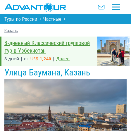
Туры по Росcии
•
Частные
•
Казань
8-дневный Классический групповой
тур в Узбекистан
8 дней | от
US$
1,240
|
Далее
Улица Баумана, Казань