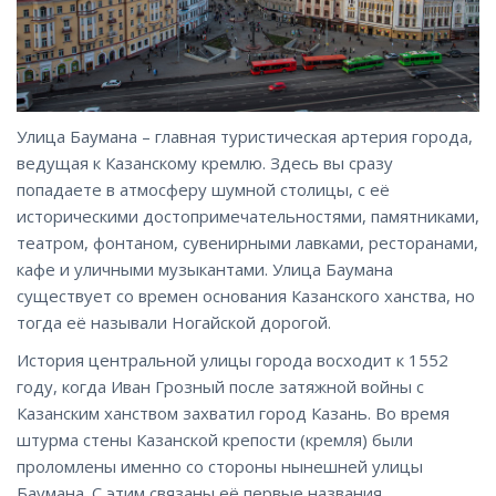
Улица Баумана – главная туристическая артерия города,
ведущая к Казанскому кремлю. Здесь вы сразу
попадаете в атмосферу шумной столицы, с её
историческими достопримечательностями, памятниками,
театром, фонтаном, сувенирными лавками, ресторанами,
кафе и уличными музыкантами. Улица Баумана
существует со времен основания Казанского ханства, но
тогда её называли Ногайской дорогой.
История центральной улицы города восходит к 1552
году, когда Иван Грозный после затяжной войны с
Казанским ханством захватил город Казань. Во время
штурма стены Казанской крепости (кремля) были
проломлены именно со стороны нынешней улицы
Баумана. С этим связаны её первые названия