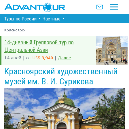
Туры по Росcии
•
Частные
•
Красноярск
14-дневный Групповой тур по
Центральной Азии
14 дней | от
US$
3,940
|
Далее
Красноярский художественный
музей им. В. И. Сурикова