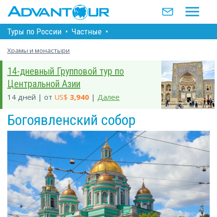
Туры по Росcии
•
Частные
•
Храмы и монастыри
14-дневный Групповой тур по
Центральной Азии
14 дней | от
US$
3,940
|
Далее
Богоявленский собор