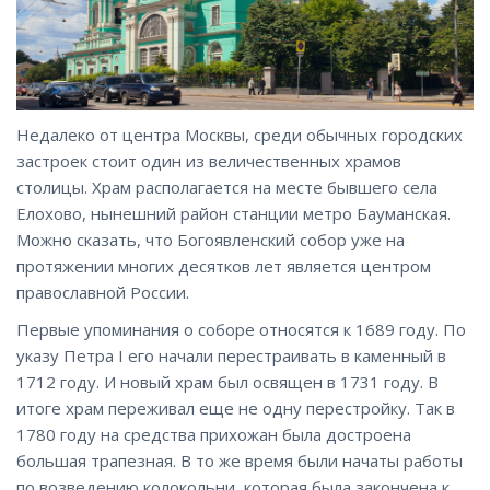
Недалеко от центра Москвы, среди обычных городских
застроек стоит один из величественных храмов
столицы. Храм располагается на месте бывшего села
Елохово, нынешний район станции метро Бауманская.
Можно сказать, что Богоявленский собор уже на
протяжении многих десятков лет является центром
православной России.
Первые упоминания о соборе относятся к 1689 году. По
указу Петра I его начали перестраивать в каменный в
1712 году. И новый храм был освящен в 1731 году. В
итоге храм переживал еще не одну перестройку. Так в
1780 году на средства прихожан была достроена
большая трапезная. В то же время были начаты работы
по возведению колокольни, которая была закончена к