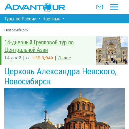
Туры по Росcии
•
Частные
•
Новосибирск
14-дневный Групповой тур по
Центральной Азии
14 дней | от
US$
3,940
|
Далее
Церковь Александра Невского,
Новосибирск