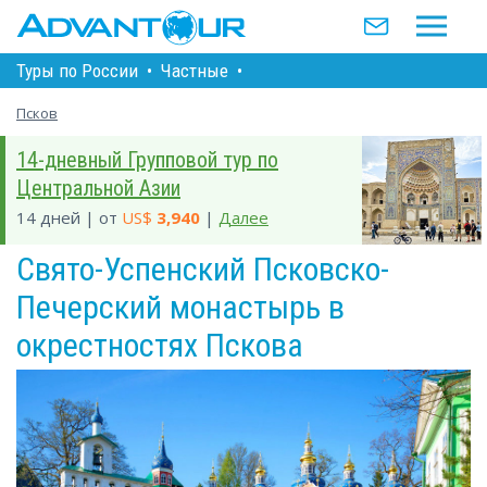
Туры по Росcии
•
Частные
•
Псков
14-дневный Групповой тур по
Центральной Азии
14 дней | от
US$
3,940
|
Далее
Свято-Успенский Псковско-
Печерский монастырь в
окрестностях Пскова