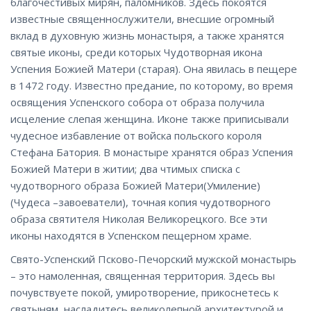
благочестивых мирян, паломников. Здесь покоятся
известные священнослужители, внесшие огромный
вклад в духовную жизнь монастыря, а также хранятся
святые иконы, среди которых Чудотворная икона
Успения Божией Матери (старая). Она явилась в пещере
в 1472 году. Известно предание, по которому, во время
освящения Успенского собора от образа получила
исцеление слепая женщина. Иконе также приписывали
чудесное избавление от войска польского короля
Стефана Батория. В монастыре хранятся образ Успения
Божией Матери в житии; два чтимых списка с
чудотворного образа Божией Матери(Умиление)
(Чудеса –завоеватели), точная копия чудотворного
образа святителя Николая Великорецкого. Все эти
иконы находятся в Успенском пещерном храме.
Свято-Успенский Псково-Печорский мужской монастырь
– это намоленная, священная территория. Здесь вы
почувствуете покой, умиротворение, прикоснетесь к
святыням, насладитесь великолепной архитектурой и