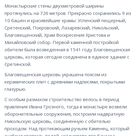
Монастырские стены двухметровой ширины
протянулись на 726 метров. Прекрасно сохранились 9 из
10 башен и красивейшие храмы: Успенский пещерный,
Сретенский, Покровский, Лазаревский, Никольский,
Благовещенский, Храм Воскресения Христова и
Михайловский собор. Первой каменной постройкой
обители была возведенная в 1541 году Благовещенская
церковь, которая сегодня соединена в единое здание с
Сретинской.
Благовещенская церковь украшена поясом из
керамических плит с древними надписями, покрытыми
глазурью.
С особым размахом строительство велось в период
правления Ивана Грозного, тогда в монастыре возвели
оборонительные сооружения, построили надвратную
Никольскую церковь, соединенную с обителью
проходом. Над протекающим ручьем Каменец, который
снабжал крепость водой, установили две башни с