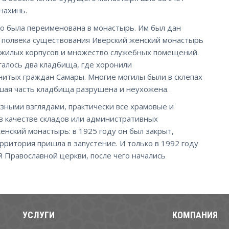
нахинь.
то была переименована в монастырь. Им был дан
з полвека существования Иверский женский монастырь
0 жилых корпусов и множество служебных помещений.
галось два кладбища, где хоронили
нитых граждан Самары. Многие могилы были в склепах
ьшая часть кладбища разрушена и неухожена.
озными взглядами, практически все храмовые и
в качестве складов или административных
енский монастырь: в 1925 году он был закрыт,
ерритория пришла в запустение. И только в 1992 году
 Православной церкви, после чего начались
УСЛУГИ
КОМПАНИЯ