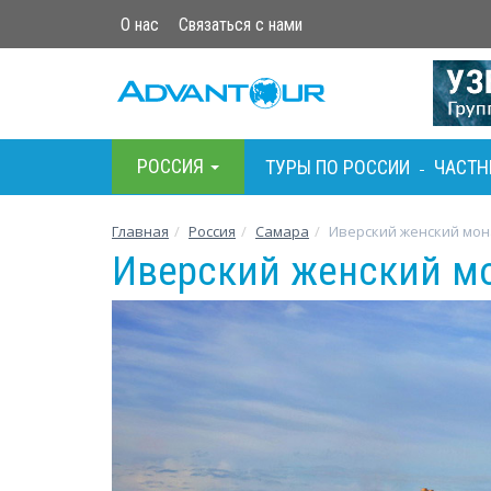
О нас
Связаться с нами
РОСCИЯ
ТУРЫ ПО РОСCИИ
ЧАСТН
-
Главная
Росcия
Самара
Иверский женский мо
Иверский женский м