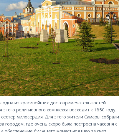
ся одна из красивейших достопримечательностей
 этого религиозного комплекса восходит к 1850 году,
 сестер милосердия. Для этого жители Самары собрали
 городом, где очень скоро была построена часовня с
 а обеспечение будущего монастыря шло за счет