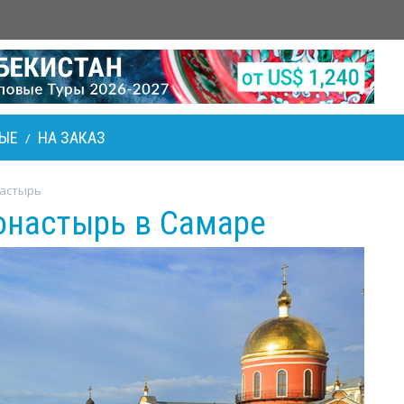
ЫЕ
НА ЗАКАЗ
/
настырь
онастырь в Самаре