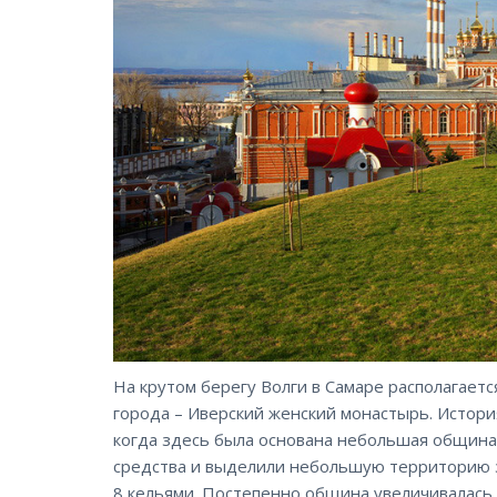
На крутом берегу Волги в Самаре располагает
города – Иверский женский монастырь. История
когда здесь была основана небольшая община
средства и выделили небольшую территорию за
8 кельями. Постепенно община увеличивалась,