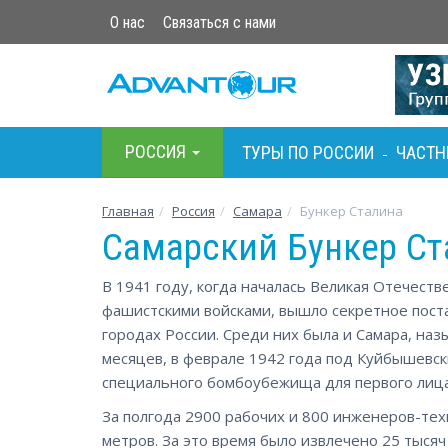
О нас
Связаться с нами
РОСCИЯ
ТУРЫ ПО РОСCИИ
ЧАСТН
-
Главная
Росcия
Самара
Бункер Сталина
Самарский Бункер Ст
В 1941 году, когда началась Великая Отечест
фашистскими войсками, вышло секретное пост
городах России. Среди них была и Самара, на
месяцев, в феврале 1942 года под Куйбышевс
специального бомбоубежища для первого лица
За полгода 2900 рабочих и 800 инженеров-тех
метров. За это время было извлечено 25 тысяч