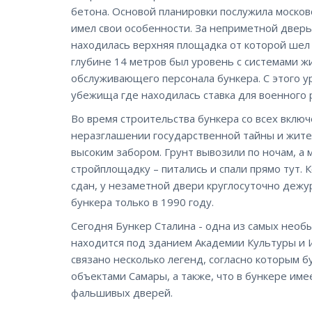
бетона. Основой планировки послужила москов
имел свои особенности. За неприметной двер
находилась верхняя площадка от которой шел с
глубине 14 метров был уровень с системами 
обслуживающего персонала бункера. С этого у
убежища где находилась ставка для военного 
Во время строительства бункера со всех включ
неразглашении государственной тайны и жител
высоким забором. Грунт вывозили по ночам, а
стройплощадку – питались и спали прямо тут.
сдан, у незаметной двери круглосуточно дежу
бункера только в 1990 году.
Сегодня Бункер Сталина - одна из самых нео
находится под зданием Академии Культуры и 
связано несколько легенд, согласно которым 
объектами Самары, а также, что в бункере им
фальшивых дверей.