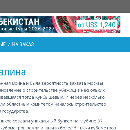
ЫЕ
НА ЗАКАЗ
/
алина
венная Война и была вероятность захвата Москвы
ановление о строительстве убежищ в нескольких
зывавшаяся тогда Куйбышевым. И через несколько
ким областным комитетом началось строительство
 государства.
ников создали уникальный бункер на глубине 37
 кубометров земли и залито более 5 тысяч кубометров