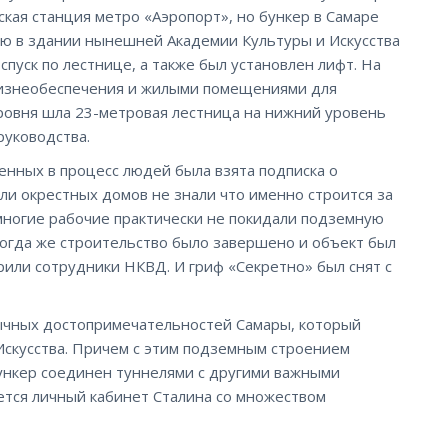
ская станция метро «Аэропорт», но бункер в Самаре
ью в здании нынешней Академии Культуры и Искусства
пуск по лестнице, а также был установлен лифт. На
жизнеобеспечения и жилыми помещениями для
ровня шла 23-метровая лестница на нижний уровень
руководства.
енных в процесс людей была взята подписка о
и окрестных домов не знали что именно строится за
 многие рабочие практически не покидали подземную
 Когда же строительство было завершено и объект был
рили сотрудники НКВД. И гриф «Секретно» был снят с
бычных достопримечательностей Самары, который
Искусства. Причем с этим подземным строением
бункер соединен туннелями с другими важными
еется личный кабинет Сталина со множеством