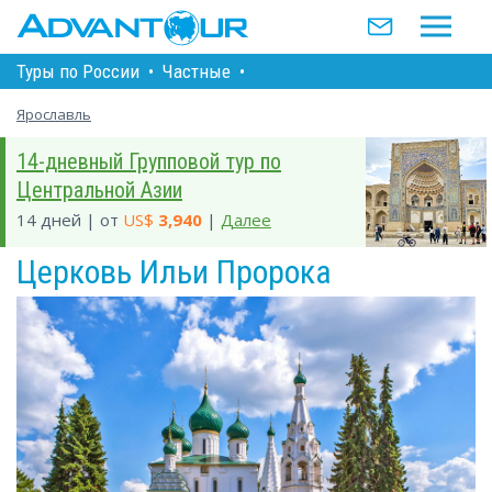
Туры по Росcии
•
Частные
•
Ярославль
14-дневный Групповой тур по
Центральной Азии
14 дней | от
US$
3,940
|
Далее
Церковь Ильи Пророка