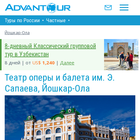
Туры по Росcии
•
Частные
•
Йошкар-Ола
8-дневный Классический групповой
тур в Узбекистан
8 дней | от
US$
1,240
|
Далее
Театр оперы и балета им. Э.
Сапаева, Йошкар-Ола