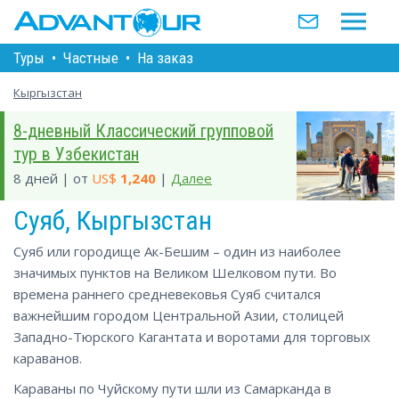
Туры
•
Частные
•
На заказ
Кыргызстан
8-дневный Классический групповой
тур в Узбекистан
8 дней | от
US$
1,240
|
Далее
Суяб, Кыргызстан
Суяб или городище Ак-Бешим – один из наиболее
значимых пунктов на Великом Шелковом пути. Во
времена раннего средневековья Суяб считался
важнейшим городом Центральной Азии, столицей
Западно-Тюрского Кагантата и воротами для торговых
караванов.
Караваны по Чуйскому пути шли из Самарканда в