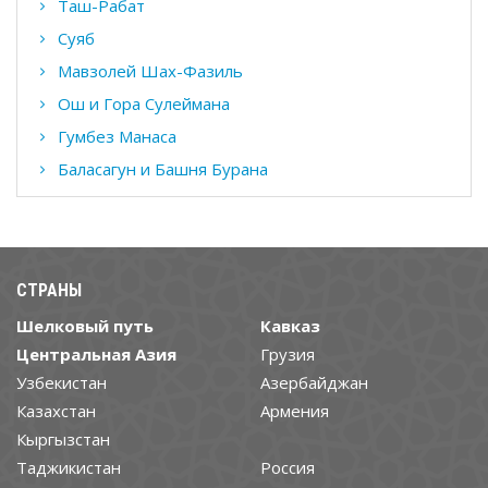
Таш-Рабат
Суяб
Мавзолей Шах-Фазиль
Ош и Гора Сулеймана
Гумбез Манаса
Баласагун и Башня Бурана
СТРАНЫ
Шелковый путь
Кавказ
Центральная Азия
Грузия
Узбекистан
Азербайджан
Казахстан
Армения
Кыргызстан
Таджикистан
Россия