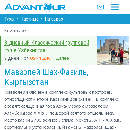
Туры
•
Частные
•
На заказ
Кыргызстан
8-дневный Классический групповой
тур в Узбекистан
8 дней | от
US$
1,240
|
Далее
Мавзолей Шах-Фазиль,
Кыргызстан
Мавзолей включен в комплекс культовых построек,
относящихся к эпохе Караханидов (XI век). В комплекс
входят: священная гора Арча-Мазар с мавзолеем
Аламбердара XIX в. и пещерой святого отшельника,
место казни 2700 воинов ислама, мечеть XVIII - XIX в.в.,
вертикально установленный камень, мавзолей Шах-