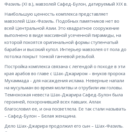
Фазиль (XI в.), мавзолей Сафед-Булон, датируемый XIX в.
Наибольшую ценность комплекса представляет
мавзолей Шах-Фазиль. Подобных памятников нет во
всей Центральной Азии. Это квадратное сооружение
выполнено в виде массивной усеченной пирамиды, на
которой покоятся оригинальной формы ступенчатый
барабан и высокий купол. Интерьер мавзолея от пола до
потолка покрыт тонкой ганчевой резьбой.
Постройка комплекса связана с легендой о походе в эти
края арабов во главе с Шах-Джариром – внуков пророка
Мухаммада - для насаждения ислама. Неверные напали
на мусульман во время молитвы и отрубили им головы.
Темнокожая невеста Шах-Джарира Сафед-Булон была
героиней, похоронившей всех павших. Аллах
благословил ее, и она посветлела. Ее так стали называть
– Сафед-Булон – Белая женщина.
Дело Шах-Джарира продолжил его сын – Шах-Фазиль.