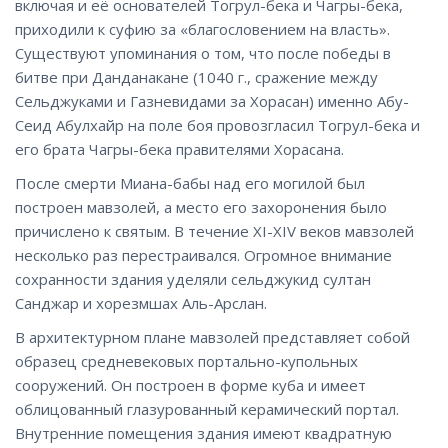
включая и её основателей Тогрул-бека и Чагры-бека,
приходили к суфию за «благословением на власть».
Существуют упоминания о том, что после победы в
битве при Данданакане (1040 г., сражение между
Сельджуками и Газневидами за Хорасан) именно Абу-
Сеид Абулхайр на поле боя провозгласил Тогрул-бека и
его брата Чагры-бека правителями Хорасана.
После смерти Миана-бабы над его могилой был
построен мавзолей, а место его захоронения было
причислено к святым. В течение XI-XIV веков мавзолей
несколько раз перестраивался. Огромное внимание
сохранности здания уделяли сельджукид султан
Санджар и хорезмшах Аль-Арслан.
В архитектурном плане мавзолей представляет собой
образец средневековых портально-купольных
сооружений. Он построен в форме куба и имеет
облицованный глазурованный керамический портал.
Внутренние помещения здания имеют квадратную