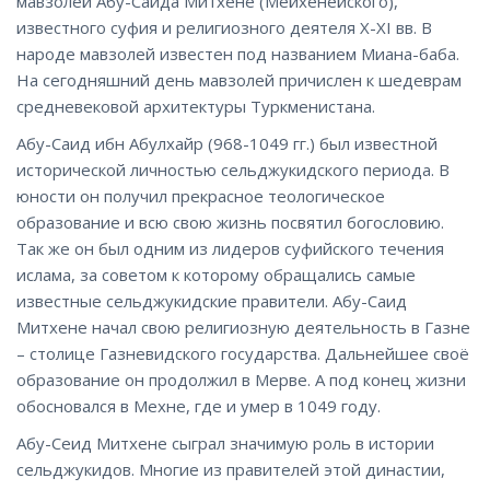
мавзолей Абу-Саида Митхене (Мейхенейского),
известного суфия и религиозного деятеля X-XI вв. В
народе мавзолей известен под названием Миана-баба.
На сегодняшний день мавзолей причислен к шедеврам
средневековой архитектуры Туркменистана.
Абу-Саид ибн Абулхайр (968-1049 гг.) был известной
исторической личностью сельджукидского периода. В
юности он получил прекрасное теологическое
образование и всю свою жизнь посвятил богословию.
Так же он был одним из лидеров суфийского течения
ислама, за советом к которому обращались самые
известные сельджукидские правители. Абу-Саид
Митхене начал свою религиозную деятельность в Газне
– столице Газневидского государства. Дальнейшее своё
образование он продолжил в Мерве. А под конец жизни
обосновался в Мехне, где и умер в 1049 году.
Абу-Сеид Митхене сыграл значимую роль в истории
сельджукидов. Многие из правителей этой династии,