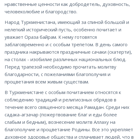
нравственные ценности как добродетель, духовность,
человеколюбие и благородство.
Народ Туркменистана, имеющий за спиной большой и
нелегкий исторический пусть, особенно почитает и
уважает Ораза байрам. К нему готовятся
заблаговременно и с особым трепетом. В день самого
праздника накрываются праздничные сачаки (скатерти),
на столах - изобилие различных национальных блюд.
Перед трапезой необходимо прочитать молитву
благодарности, с пожеланиями благополучия и
процветания всем живым существам.
В Туркменистане с особым почитанием относятся к
соблюдению традиций и религиозных обрядов в
течение всего священного месяца Рамадан. Среди них
садака-агзачар (пожертвование благ и еды более
слабым и бедным), вознесение молитв Аллаху на
благополучие и процветание Родины. Все это укрепляет
духовное здоровье общества и сплачивает людей, что в