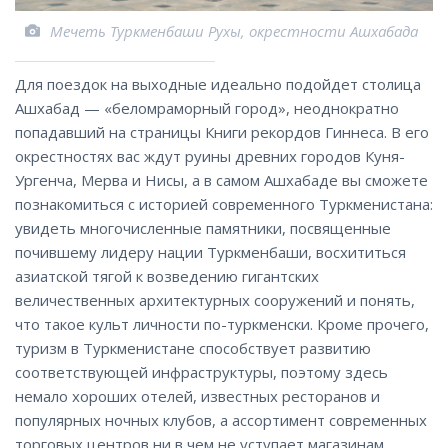
Мечеть Туркменбаши Рухы, окрестности Ашхабада
Для поездок на выходные идеально подойдет столица
Ашхабад — «беломраморный город», неоднократно
попадавший на страницы Книги рекордов Гиннеса. В его
окрестностях вас ждут руины древних городов Куня-
Ургенча, Мерва и Нисы, а в самом Ашхабаде вы сможете
познакомиться с историей современного Туркменистана:
увидеть многочисленные памятники, посвященные
почившему лидеру нации Туркменбаши, восхититься
азиатской тягой к возведению гигантских
величественных архитектурных сооружений и понять,
что такое культ личности по-туркменски. Кроме прочего,
туризм в Туркменистане способствует развитию
соответствующей инфраструктуры, поэтому здесь
немало хороших отелей, известных ресторанов и
популярных ночных клубов, а ассортимент современных
торговых центров ни в чем не уступает магазинам