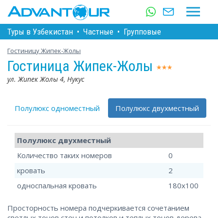
Туры в Узбекистан
•
Частные
•
Групповые
Гостиницу Жипек-Жолы
Гостиница Жипек-Жолы
ул. Жипек Жолы 4, Нукус
Полулюкс одноместный
Полулюкс двухместный
Полулюкс двухместный
Количество таких номеров
0
кровать
2
односпальная кровать
180x100
Просторность номера подчеркивается сочетанием
светлых тонов стен и потолков и теплых тонов дерева,