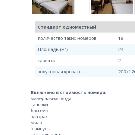
Стандарт одноместный
Количество таких номеров
18
2
Площадь (м
)
24
кровать
2
полуторная кровать
200x12
Включено в стоимость номера:
минеральная вода
тапочки
бассейн
завтрак
мыло
шампунь
гель для душа