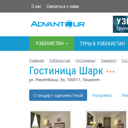
О нас
Связаться с нами
УЗБЕКИСТАН
ТУРЫ В УЗБЕКИСТАН
Главная
Узбекистан
Гостиницы
Ташкент
Го
Гостиница Шарк
ул. Ракатбаши, 3а, 100011, Ташкент
Стандарт одноместный
Полулюкс
Лю