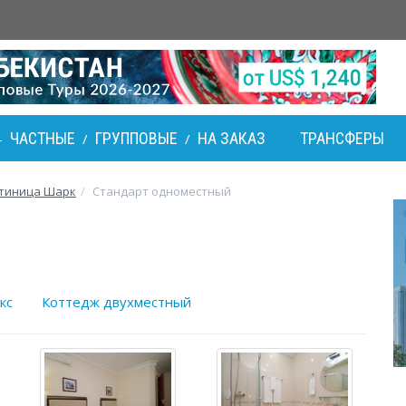
ЧАСТНЫЕ
ГРУППОВЫЕ
НА ЗАКАЗ
ТРАНСФЕРЫ
-
/
/
стиница Шарк
Стандарт одноместный
кс
Коттедж двухместный