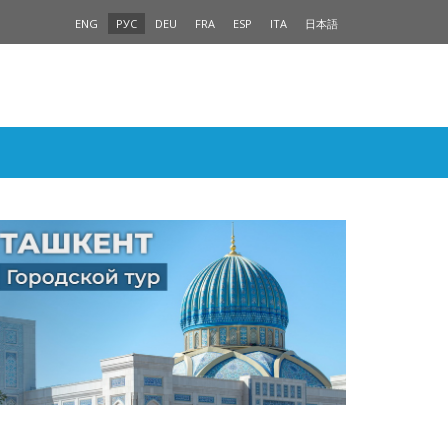
ENG
РУС
DEU
FRA
ESP
ITA
日本語