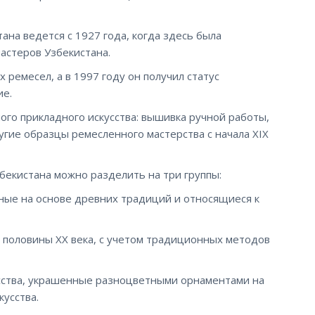
ана ведется с 1927 года, когда здесь была
астеров Узбекистана.
ремесел, а в 1997 году он получил статус
ие.
ого прикладного искусства: вышивка ручной работы,
гие образцы ремесленного мастерства с начала ХIХ
збекистана можно разделить на три группы:
нные на основе древних традиций и относящиеся к
й половины ХХ века, с учетом традиционных методов
усства, украшенные разноцветными орнаментами на
усства.