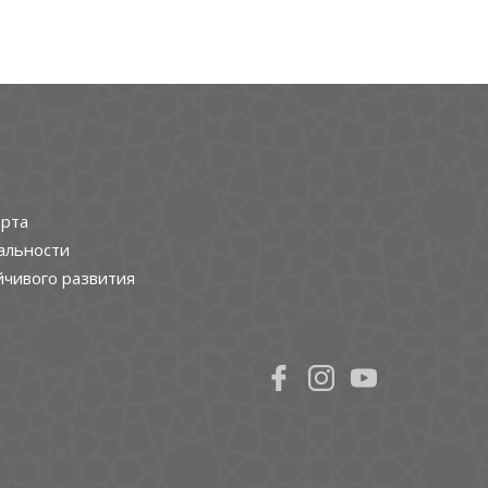
рта
альности
йчивого развития