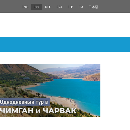
ENG
РУС
DEU
FRA
ESP
ITA
日本語