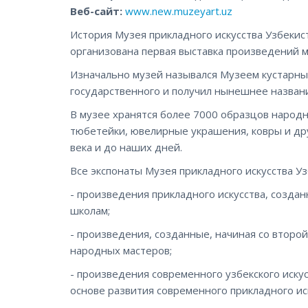
Веб-сайт:
www.new.muzeyart.uz
История Музея прикладного искусства Узбекист
организована первая выставка произведений м
Изначально музей назывался Музеем кустарных 
государственного и получил нынешнее назван
В музее хранятся более 7000 образцов народн
тюбетейки, ювелирные украшения, ковры и дру
века и до наших дней.
Все экспонаты Музея прикладного искусства У
- произведения прикладного искусства, созда
школам;
- произведения, созданные, начиная со второ
народных мастеров;
- произведения современного узбекского иск
основе развития современного прикладного иск