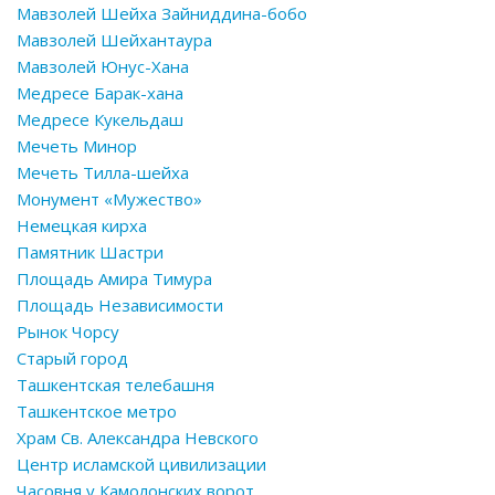
Мавзолей Шейха Зайниддина-бобо
Мавзолей Шейхантаура
Мавзолей Юнус-Хана
Медресе Барак-хана
Медресе Кукельдаш
Мечеть Минор
Мечеть Тилла-шейха
Монумент «Мужество»
Немецкая кирха
Памятник Шастри
Площадь Амира Тимура
Площадь Независимости
Рынок Чорсу
Старый город
Ташкентская телебашня
Ташкентское метро
Храм Св. Александра Невского
Центр исламской цивилизации
Часовня у Камолонских ворот