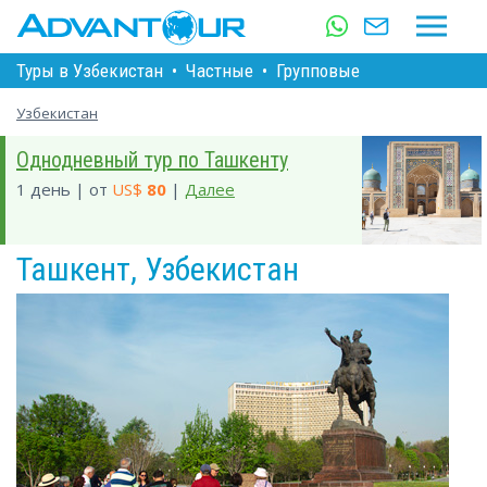
Туры в Узбекистан
•
Частные
•
Групповые
Узбекистан
Однодневный тур по Ташкенту
1 день | от
US$
80
|
Далее
Ташкент, Узбекистан