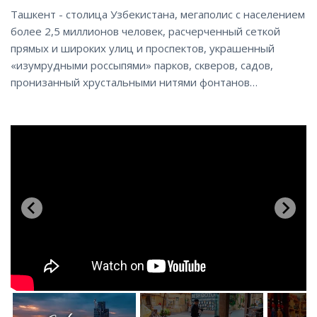
Ташкент - столица Узбекистана, мегаполис с населением
более 2,5 миллионов человек, расчерченный сеткой
прямых и широких улиц и проспектов, украшенный
«изумрудными россыпями» парков, скверов, садов,
пронизанный хрустальными нитями фонтанов…