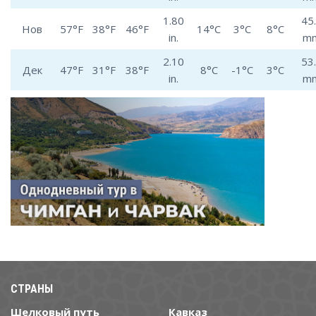
1.80
45
Нов
57°F
38°F
46°F
14°C
3°C
8°C
in.
m
2.10
53
Дек
47°F
31°F
38°F
8°C
-1°C
3°C
in.
m
СТРАНЫ
Шелковый путь
Кавказ