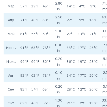
2.80
71
Мар
57°F
39°F
48°F
14°C
4°C
9°C
in.
m
2.50
63
Апр
71°F
49°F
60°F
22°C
9°C
16°C
in.
m
1.30
33
Май
81°F
56°F
69°F
27°C
13°C
21°C
in.
m
0.30
7.
Июнь
91°F
63°F
78°F
33°C
17°C
26°C
in.
m
0.20
5.
Июль
96°F
66°F
82°F
36°C
19°C
28°C
in.
m
0.10
2.
Авг
93°F
63°F
78°F
34°C
17°C
26°C
in.
m
0.20
5.
Сен
83°F
54°F
68°F
28°C
12°C
20°C
in.
m
1.30
33
Окт
69°F
45°F
56°F
21°C
7°C
13°C
in.
m