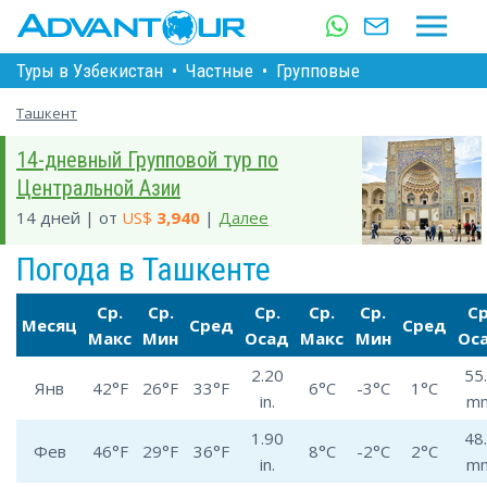
Туры в Узбекистан
•
Частные
•
Групповые
Ташкент
14-дневный Групповой тур по
Центральной Азии
14 дней | от
US$
3,940
|
Далее
Погода в Ташкенте
Ср.
Ср.
Ср.
Ср.
Ср.
Ср
Месяц
Сред
Сред
Макс
Мин
Осад
Макс
Мин
Ос
2.20
55
Янв
42°F
26°F
33°F
6°C
-3°C
1°C
in.
m
1.90
48
Фев
46°F
29°F
36°F
8°C
-2°C
2°C
in.
m