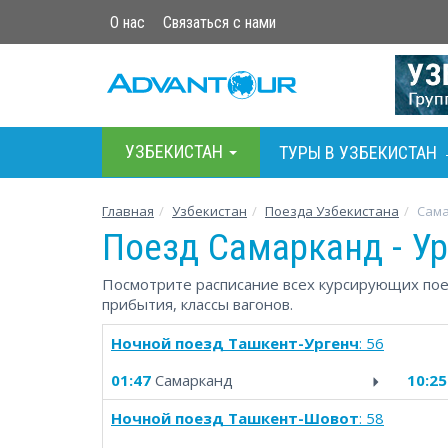
О нас
Связаться с нами
УЗБЕКИСТАН
ТУРЫ В УЗБЕКИСТАН
Главная
Узбекистан
Поезда Узбекистана
Сама
Поезд Самарканд - Ур
Посмотрите расписание всех курсирующих поез
прибытия, классы вагонов.
Ночной поезд Ташкент-Ургенч
: 56
01:47
Самарканд
10:25
Ночной поезд Ташкент-Шовот
: 58