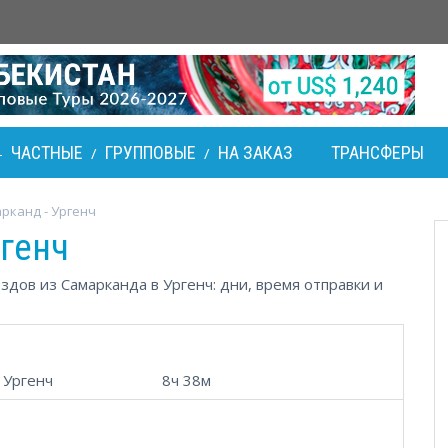
ЧАСТНЫЕ
ГРУППОВЫЕ
НА ЗАКАЗ
ТРАНСФЕРЫ
-
/
/
рканд - Ургенч
генч
дов из Самарканда в Ургенч: дни, время отправки и
Ургенч
8ч 38м