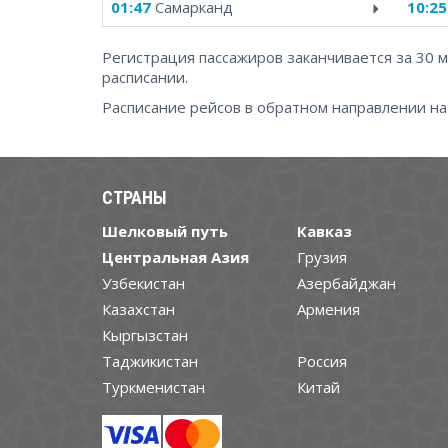
01:47
Самарканд
10:25
Регистрация пассажиров заканчивается за 30 
расписании.
Расписание рейсов в обратном направлении н
СТРАНЫ
Шелковый путь
Кавказ
Центральная Азия
Грузия
Узбекистан
Азербайджан
Казахстан
Армения
Кыргызстан
Таджикистан
Россия
Туркменистан
Китай