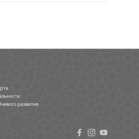
рта
альности
йчивого развития