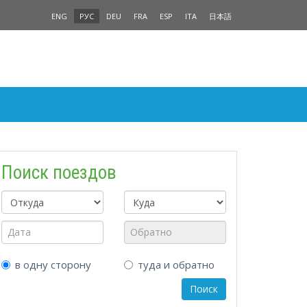
ENG
РУС
DEU
FRA
ESP
ITA
日本語
Поиск поездов
в одну сторону
туда и обратно