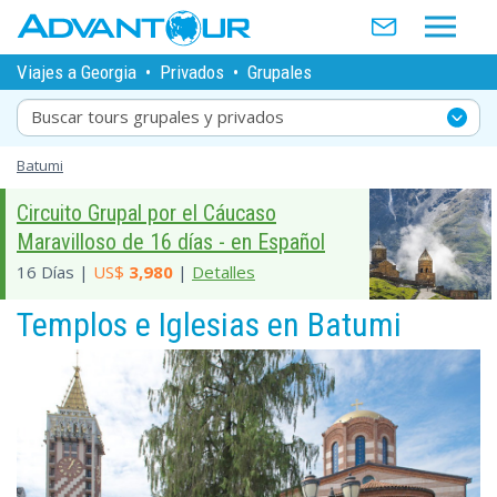
Viajes a Georgia
•
Privados
•
Grupales
Buscar tours grupales y privados
Batumi
Circuito Grupal por el Cáucaso
Maravilloso de 16 días - en Español
16 Días |
US$
3,980
|
Detalles
Templos e Iglesias en Batumi