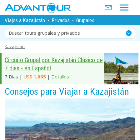
Viajes a Kazajistán
•
Privados
•
Grupales
Buscar tours grupales y privados
Kazajistán
Circuito Grupal por Kazajistán Clásico de
7 días - en Español
7 Días |
US$
1,065
|
Detalles
Consejos para Viajar a Kazajistán