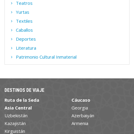
Teatros
Yurtas
Textiles
Caballos
Deportes
Literatura
Patrimonio Cultural Inmaterial
DESTINOS DE VIAJE
Ruta de la Seda
Cáucaso
Asia Central
Georgia
Uzbekistán
Azerbaiyán
Kazajistán
Armenia
Kirguistán