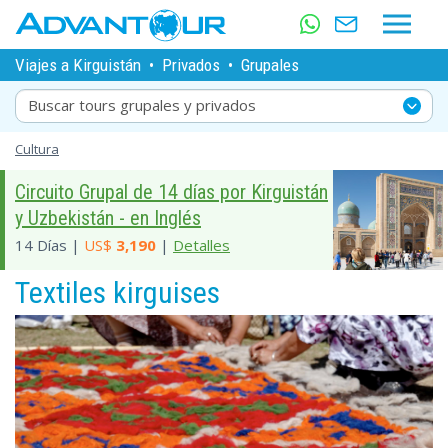
Viajes a Kirguistán
•
Privados
•
Grupales
Buscar tours grupales y privados
Cultura
Circuito Grupal de 14 días por Kirguistán
y Uzbekistán - en Inglés
14 Días |
US$
3,190
|
Detalles
Textiles kirguises