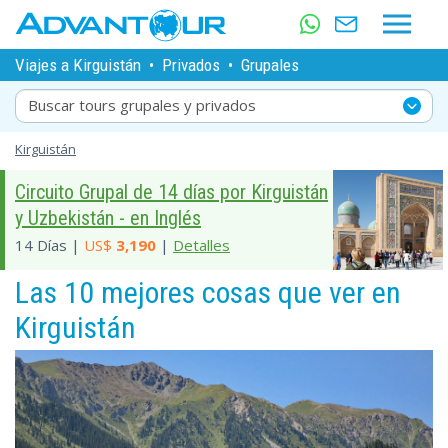
Viajes a Kirguistán
•
Privados
•
Grupales
Buscar tours grupales y privados
Kirguistán
Circuito Grupal de 14 días por Kirguistán
y Uzbekistán - en Inglés
14 Días |
US$
3,190
|
Detalles
Las 10 mejores cosas que ver en
Kirguistán