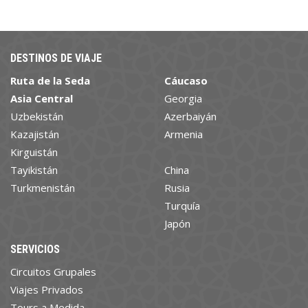
DESTINOS DE VIAJE
Ruta de la Seda
Cáucaso
Asia Central
Georgia
Uzbekistán
Azerbaiyán
Kazajistán
Armenia
Kirguistán
Tayikistán
China
Turkmenistán
Rusia
Turquía
Japón
SERVICIOS
Circuitos Grupales
Viajes Privados
Tours a Medida