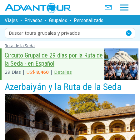
Viajes
•
Privados
•
Grupales
•
Personalizado
Buscar tours grupales y privados
Ruta de la Seda
Circuito Grupal de 29 días por la Ruta de
la Seda - en Español
29 Días |
US$
8,460
|
Detalles
Azerbaiyán y la Ruta de la Seda