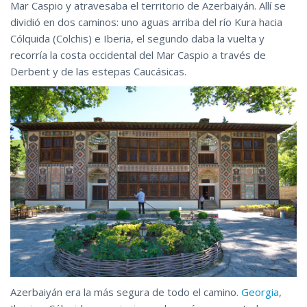
Mar Caspio y atravesaba el territorio de Azerbaiyán. Allí se
dividió en dos caminos: uno aguas arriba del río Kura hacia
Cólquida (Colchis) e Iberia, el segundo daba la vuelta y
recorría la costa occidental del Mar Caspio a través de
Derbent y de las estepas Caucásicas.
Azerbaiyán era la más segura de todo el camino.
Georgia
,