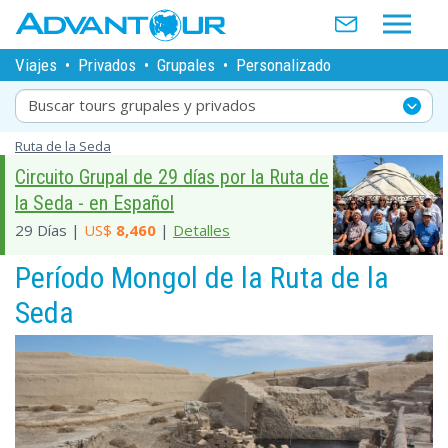
Viajes
•
Privados
•
Grupales
•
Personalizado
Buscar tours grupales y privados
Ruta de la Seda
Circuito Grupal de 29 días por la Ruta de
la Seda - en Español
29 Días |
US$
8,460
|
Detalles
Período Mongol de la Ruta de la
Seda