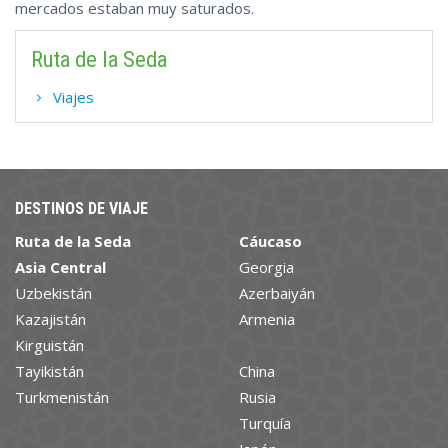
mercados estaban muy saturados.
Ruta de la Seda
Viajes
DESTINOS DE VIAJE
Ruta de la Seda
Cáucaso
Asia Central
Georgia
Uzbekistán
Azerbaiyán
Kazajistán
Armenia
Kirguistán
Tayikistán
China
Turkmenistán
Rusia
Turquía