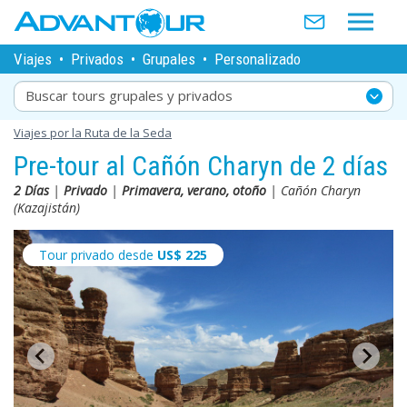
Viajes
•
Privados
•
Grupales
•
Personalizado
Buscar tours grupales y privados
Viajes por la Ruta de la Seda
Pre-tour al Cañón Charyn de 2 días
2 Días
|
Privado
|
Primavera, verano, otoño
| Cañón Charyn
(Kazajistán)
Tour privado desde
US$
225