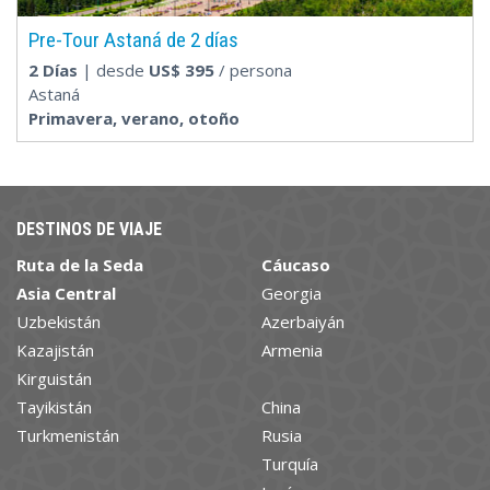
Pre-Tour Astaná de 2 días
2 Días
| desde
US$
395
/ persona
Astaná
Primavera, verano, otoño
DESTINOS DE VIAJE
Ruta de la Seda
Cáucaso
Asia Central
Georgia
Uzbekistán
Azerbaiyán
Kazajistán
Armenia
Kirguistán
Tayikistán
China
Turkmenistán
Rusia
Turquía