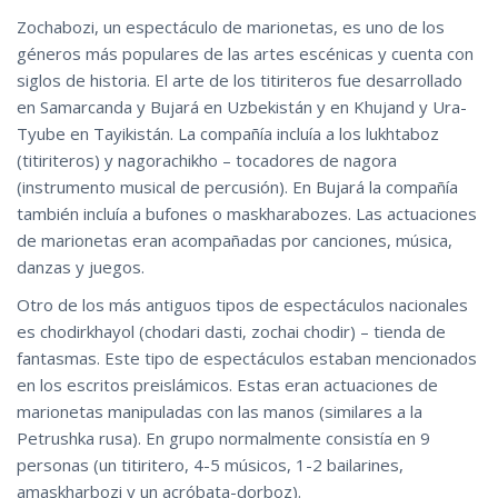
Zochabozi, un espectáculo de marionetas, es uno de los
géneros más populares de las artes escénicas y cuenta con
siglos de historia. El arte de los titiriteros fue desarrollado
en Samarcanda y Bujará en Uzbekistán y en Khujand y Ura-
Tyube en Tayikistán. La compañía incluía a los lukhtaboz
(titiriteros) y nagorachikho – tocadores de nagora
(instrumento musical de percusión). En Bujará la compañía
también incluía a bufones o maskharabozes. Las actuaciones
de marionetas eran acompañadas por canciones, música,
danzas y juegos.
Otro de los más antiguos tipos de espectáculos nacionales
es chodirkhayol (chodari dasti‚ zochai chodir) – tienda de
fantasmas. Este tipo de espectáculos estaban mencionados
en los escritos preislámicos. Estas eran actuaciones de
marionetas manipuladas con las manos (similares a la
Petrushka rusa). En grupo normalmente consistía en 9
personas (un titiritero, 4-5 músicos, 1-2 bailarines,
amaskharbozi y un acróbata-dorboz).