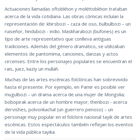
Actuaciones llamadas oftobkhon y mokhtobkhon trataban
acerca de la vida cotidiana. Las obras cómicas incluían la
representación de: khirsbozi – caza de oso‚ bulbulbozi – un
ruiseñor‚ hindubozi - indio. Maskharabozi (bufones) es un
tipo de arte representativo que conlleva antiguas
tradiciones. Además del género dramático, se utilizaban
elementos de pantomima, canciones, danzas y actos
circenses. Entre los personajes populares se encuentran el
rais, juez, kaziy un mullah.
Muchas de las artes escénicas folclóricas han sobrevivido
hasta el presente. Por ejemplo, en Pamir es posible ver
mugulbozi – un drama acerca de una mujer de Mongolia;
bobopirak acerca de un hombre mayor; thenbozi - acerca
dervishes, polvonkachal (un guerrero penoso) – un
personaje muy popular en el folclore nacional tayik de artes
escénicas. Estos espectáculos también reflejan los eventos
de la vida pública tayika.