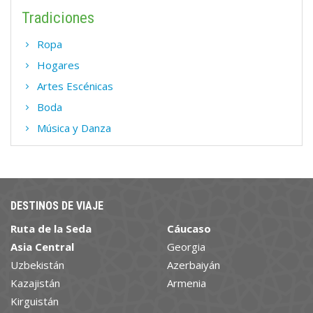
Tradiciones
Ropa
Hogares
Artes Escénicas
Boda
Música y Danza
DESTINOS DE VIAJE
Ruta de la Seda
Cáucaso
Asia Central
Georgia
Uzbekistán
Azerbaiyán
Kazajistán
Armenia
Kirguistán