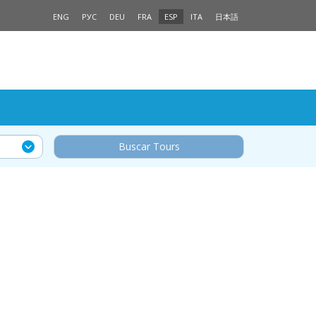
ENG
РУС
DEU
FRA
ESP
ITA
日本語
Buscar Tours